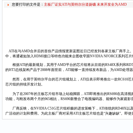
您要打印的文件是：
主板厂证实ATI与英特尔分道扬镳 未来开发全为AMD
ATI在与AMD合并后的首份产品情报更新蓝图近日已经发到各家主板厂商手上。
中，将通诸如加入HDMI接口等特色功能来企图收窄跟NVIDIA NFORCE系列芯
根据ATI的最新规划，其用于AMD平台的芯片组将从目前的RS48X系列和RD5
的HT3总线架构产品于2008年面世前，ATI能够一直持续发布新品，为AMD处理
然而，在用于英特尔平台的芯片组规划上，ATI仅表示即将推出一款RC610芯
芯片组的持续开发计划。
为了在2007年的主板芯片组市场上站稳脚跟，ATI即将推出的RS690在高清视频
功能，与刚发布两个月的965相比，RS690新整合了电视编码器、能够作为家庭影
厂商反映，在NVIDIA C51G芯片组积极的进攻策略下，ATI传统的RD4
广活动的计划和费用。为此主板厂商对采用ATI主板芯片组也是“兴趣缺缺”。即