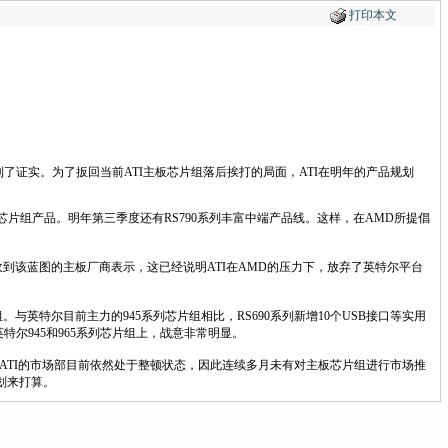
打印本文
了证实。为了扳回当前ATI主板芯片组落后挨打的局面，ATI在明年的产品规划
端芯片组产品。明年第三季度还有RS790系列丰富中端产品线。这样，在AMD所提倡
到该蓝图的主板厂商表示，这已经说明ATI在AMD的压力下，放弃了英特尔平台
。与英特尔目前主力的945系列芯片组相比，RS690系列新增10个USB接口等实用
特尔945和965系列芯片组上，战意非常明显。
由于ATI的市场部目前依然处于整顿状态，因此连续多月未有对主板芯片组进行市场推
划来打算。