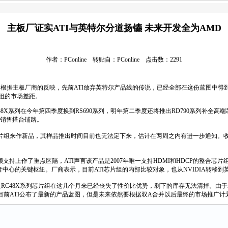
主板厂证实ATI与英特尔分道扬镳 未来开发全为AMD
作者：PConline 转贴自：PConline 点击数：2291
根据主板厂商的反映，先前ATI放弃英特尔产品线的传说，已经全部在这份蓝图中得到
片组的市场差距。
8X系列在今年第四季度换到RS690系列，明年第二季度还将推出RD790系列补全高
器销售搭台铺路。
片组来作新品，其样品推出时间目前也无法定下来，估计在两周之内有进一步通知。收
支持上作了重点区隔，ATI声言该产品是2007年唯一支持HDMI和HDCP的整合芯片组
音中心的关键枢纽。厂商表示，目前ATI芯片组的内部比较对象，也从NVIDIA转移到英
8X以及RC48X系列芯片组在这几个月来已经丧失了性价比优势，剩下的库存无法清掉。
使目前ATI公布了最新的产品蓝图，但是未来依然要根据双A合并以后最终的市场推广计