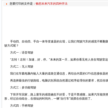
您要打印的文件是：
畅想未来汽车的四种开法
手动挡、自动挡、手自一体等变速器的出现，让我们驾驶汽车的感觉不断翻新和
驶方式呢？
方式一：语音驾驶
“左转！左转！加速，好，停。”未来的某一天，如果你看见有人坐在驾驶室这
方式二：无人驾驶
我们在车载电脑内输入大量的道路交通信息，再结合内置的GPS信息接收器的
再选择最佳的行驶路线，电脑识别系统自然通过程序处理你的要求，然后你就
方式三：多功能驾驶
下班开车回家，路上塞车的感觉确实不好受，于是不禁感慨，如果汽车能突然间
形，经过自动组合，在很短的时间内，一辆“自行车”就摆在你面前了。
方式四：手柄驾驶