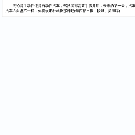
无论是手动挡还是自动挡汽车，驾驶者都需要手脚并用，未来的某一天，汽车工
汽车方向盘不一样，你喜欢那种就换那种吧(华西都市报 段旭、吴旭晖)