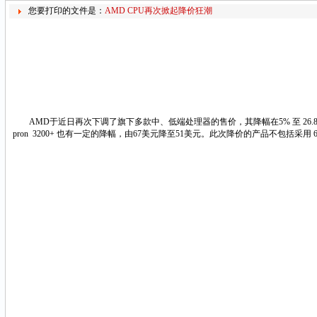
您要打印的文件是：
AMD CPU再次掀起降价狂潮
AMD于近日再次下调了旗下多款中、低端处理器的售价，其降幅在5% 至 26.8% 之间，其
pron 3200+ 也有一定的降幅，由67美元降至51美元。此次降价的产品不包括采用 65nm制程的 At