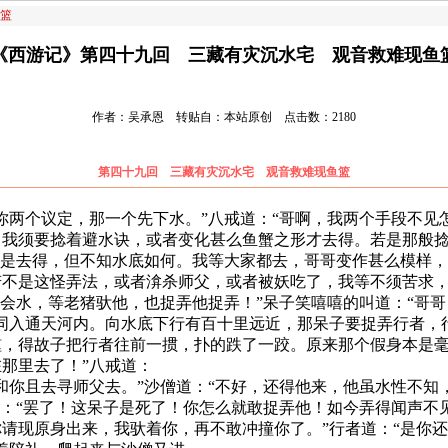
篮
《西游记》第四十九回 三藏有灾沉水宅 观音救难现鱼
作者：吴承恩 转贴自：本站原创 点击数：2180
第四十九回 三藏有灾沉水宅 观音救难现鱼篮
个议定，那一个先下水。”八戒道：“哥啊，我两个手段不见怎
，我须要捻着避水诀，或者变化甚么鱼蟹之形才去得。若是那般
虽是去得，但不知水底如何。我等大家都去，哥哥变作甚么模样
不是这怪弄法，或者渰杀师父，或者被妖吃了，我等不须苦求，
不会水，等老猪驮他，也捉弄他捉弄！”呆子笑嘻嘻的叫道：“哥哥
同入通天河内。向水底下行有百十里远近，那呆子要捉弄行者，
，得故子把行者往前一掼，扑的跌了一跤。原来那个假身本是毫
那里去了！”八戒道：
你且去寻师父去。”沙僧道：“不好，还得他来，他虽水性不知，
道：“罢了！这呆子是死了！你怎么就敢捉弄他！如今弄得闻声不
请现原身出来，我驮着你，再不敢冲撞你了。”行者道：“是你