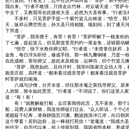
把竹皮削。行者见了，忍不住厉声高叫道：“菩萨，弟子孙悟空
我出来。”行者不敢强，只得走出竹林，对众诸天道：“菩萨
中去了，又教我等在此接候大圣，必然为大圣有事。”行者没
不多时，只见菩萨手提一个紫竹篮儿出林道：“悟空，我与你
天，纵祥云腾空而去，孙大圣只得相随。顷刻间，到了通天河
下拜道：
“菩萨，我等擅干，有罪！有罪！”菩萨即解下一根束袄的
了七遍，提起篮儿，但见那篮里亮灼灼一尾金鱼，还斩眼动
“悟空，快下水救你师父耶。”行者道：“未曾拿住妖邪，如
金鱼，每日浮头听经，修成手段。那一柄九瓣铜锤，乃是一
在此成精，害你师父，故此未及梳妆，运神功，织个竹篮儿擒
“菩萨，既然如此，且待片时，我等叫陈家庄众信人等，看
跑至庄前，高呼道：“都来看活观音菩萨！都来看活观音菩萨
时菩萨就归南海。
八戒与沙僧，分开水道，径往那水鼋之第找寻师父。原来那
人劝留，致令如此受苦。”行者道：“不消说了。你们这里人
道：“有！有！
有！”就教解板打船，众庄客闻得此言，无不喜舍。那个道
船，花费人家财物，我送你师徒们过去。”众人听说，个个心
尾能延千纪寿，潜身静隐百川渊。翻波跳浪冲江岸，向日朝风
这个孽畜！若到边前，这一棒就打死你！”老鼋道：“我感大
的住宅，自历代以来，祖上传留到我。我因省悟本根，养成