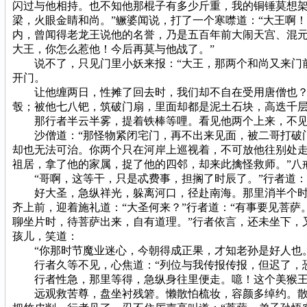
闪过与他相持。也不知他那棍子有多少斤重，我的铜锤莫想架
梁，火眼金睛和尚。”鳜婆闻说，打了一个寒噤道：“大王啊
内，曾闻得老龙王说他的名誉，乃是五百年前大闹天宫、混
大王，你怎么惹他！今后再莫与他战了。”
说不了，只见门里小妖来报：“大王，那两个和尚又来门前索
开门。
让他缠两日，性摊了回去时，我们却不自在受用唐僧也？”
彀；被他七八钯，筑破门扇，里面却都是泥土石块，高迭千层
那行者半云半雾，提着铁棒等哩。看见他两个上来，不见妖
沙僧道：“那怪物紧闭宅门，再不出来见面，被二哥打破门
却也无法可治。你两个只在河岸上巡视着，不可放他往别处走
祖居，拿了他的家属，捉了他的四邻，却来此擒怪救师。”八
“哥啊，这等干，只是忒费事，担搁了时辰了。”行者道：“
好大圣，急纵祥光，躲离河口，径赴南海。那里消半个时辰
齐上前，迎着施礼道：“大圣何来？”行者道：“有事要见菩
聊坐片时，待菩萨出来，自有道理。”行者依言，还未坐下，
孩儿，笑道：
“你那时节魔业迷心，今朝得成正果，才知老孙是好人也。
行者久等不见，心焦道：“列位与我传报传报，但迟了，恐
行者性急，那里等得，急纵身往里便走。噫！这个美猴王
远观救苦尊，盘坐衬残箬。懒散怕梳妆，容颜多绰约。散挽