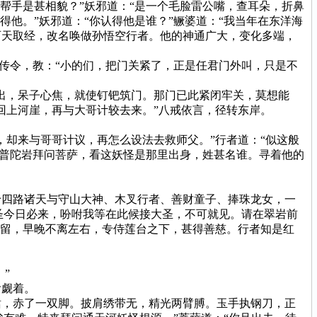
帮手是甚相貌？”妖邪道：“是一个毛脸雷公嘴，查耳朵，折鼻
他。”妖邪道：“你认得他是谁？”鳜婆道：“我当年在东洋海
西天取经，改名唤做孙悟空行者。他的神通广大，变化多端，
传令，教：“小的们，把门关紧了，正是任君门外叫，只是不
出，呆子心焦，就使钉钯筑门。那门已此紧闭牢关，莫想能
回上河崖，再与大哥计较去来。”八戒依言，径转东岸。
却来与哥哥计议，再怎么设法去救师父。”行者道：“似这般
上普陀岩拜问菩萨，看这妖怪是那里出身，姓甚名谁。寻着他的
四路诸天与守山大神、木叉行者、善财童子、捧珠龙女，一
大圣今日必来，吩咐我等在此候接大圣，不可就见。请在翠岩前
收留，早晚不离左右，专侍莲台之下，甚得善慈。行者知是红
”
偷觑着。
，赤了一双脚。披肩绣带无，精光两臂膊。玉手执钢刀，正