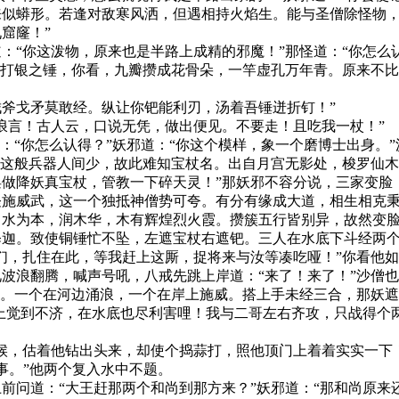
来似蟒形。若逢对敌寒风洒，但遇相持火焰生。能与圣僧除怪物
窟窿！”
你这泼物，原来也是半路上成精的邪魔！”那怪道：“你怎么认
是打银之锤，你看，九瓣攒成花骨朵，一竿虚孔万年青。原来不
戈矛莫敢经。纵让你钯能利刃，汤着吾锤迸折钉！”
言！古人云，口说无凭，做出便见。不要走！且吃我一杖！”
“你怎么认得？”妖邪道：“你这个模样，象一个磨博士出身。”
！这般兵器人间少，故此难知宝杖名。出自月宫无影处，梭罗仙
做降妖真宝杖，管教一下碎天灵！”那妖邪不容分说，三家变脸
怪施威武，这一个独抵神僧势可夸。有分有缘成大道，相生相克
；水为本，润木华，木有辉煌烈火霞。攒簇五行皆别异，故然变
释迦。致使铜锤忙不坠，左遮宝杖右遮钯。三人在水底下斗经两
们，扎住在此，等我赶上这厮，捉将来与汝等凑吃哑！”你看他
翻腾，喊声号吼，八戒先跳上岸道：“来了！来了！”沙僧也到
还。一个在河边涌浪，一个在岸上施威。搭上手未经三合，那妖
岸上觉到不济，在水底也尽利害哩！我与二哥左右齐攻，只战得个
，估着他钻出头来，却使个捣蒜打，照他顶门上着着实实一下
济事。”他两个复入水中不题。
问道：“大王赶那两个和尚到那方来？”妖邪道：“那和尚原来