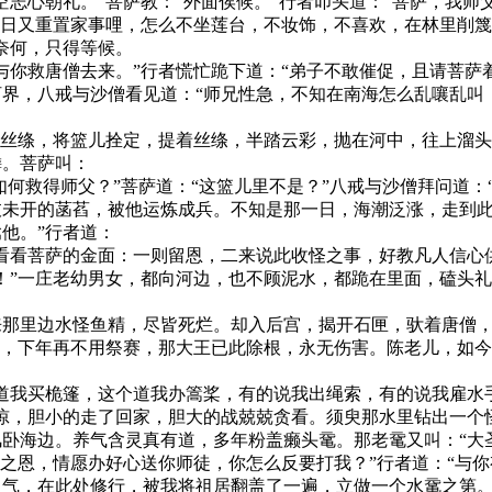
志心朝礼。”菩萨教：“外面俟候。”行者叩头道：“菩萨，我师
今日又重置家事哩，怎么不坐莲台，不妆饰，不喜欢，在林里削篾
奈何，只得等候。
救唐僧去来。”行者慌忙跪下道：“弟子不敢催促，且请菩萨着
界，八戒与沙僧看见道：“师兄性急，不知在南海怎么乱嚷乱叫
丝绦，将篮儿拴定，提着丝绦，半踏云彩，抛在河中，往上溜头扯
鳞。菩萨叫：
何救得师父？”菩萨道：“这篮儿里不是？”八戒与沙僧拜问道：
枝未开的菡萏，被他运炼成兵。不知是那一日，海潮泛涨，走到
他。”行者道：
看菩萨的金面：一则留恩，二来说此收怪之事，好教凡人信心供养
！”一庄老幼男女，都向河边，也不顾泥水，都跪在里面，磕头
里边水怪鱼精，尽皆死烂。却入后宫，揭开石匣，驮着唐僧，
家，下年再不用祭赛，那大王已此除根，永无伤害。陈老儿，如今
我买桅篷，这个道我办篙桨，有的说我出绳索，有的说我雇水手
惊，胆小的走了回家，胆大的战兢兢贪看。须臾那水里钻出一个
卧海边。养气含灵真有道，多年粉盖癞头鼋。那老鼋又叫：“大圣
圣之恩，情愿办好心送你师徒，你怎么反要打我？”行者道：“与你
灵气，在此处修行，被我将祖居翻盖了一遍，立做一个水鼋之第