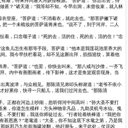
父有难，特来拜问通天河妖怪根源。”菩萨道：“你且出去，待
做甚？”诸天道：“我等却不知。今早出洞，未曾妆束，就入林
衣登座。”菩萨道：“不消着衣，就此去也。”那菩萨撇下诸
，把一个未梳妆的菩萨逼将来也。”说不了，到于河岸。二人
着，口念颂子道：“死的去，活的住，死的去，活的住！”念
“这鱼儿怎生有那等手段。菩萨道：“他本是我莲花池里养大的
此间。我今早扶栏看花，却不见这厮出拜，掐指巡纹，算着他
。”菩萨道：“也罢，你快去叫来。”那八戒与沙僧，一齐飞
礼拜。内中有善图画者，传下影神，这才是鱼篮观音现身。当
出离波津，与众相见。那陈清兄弟叩头称谢道：“老爷不依小
才好累你，快寻一只船儿，送我们过河去也。”那陈清
。正都在河边上吵闹，忽听得河中间高叫：“孙大圣不要打
怪来，你道怎生模样：方头神物非凡品，九助灵机号水仙。曳
，不要打船，我送你师徒过去。”行者轮着铁棒道：“我把你
有甚恩惠？”老鼋道：“大圣，你不知这底下水鼋之第，乃是我
。那妖邪乃九年前海啸波翻，他赶潮头，来于此处，仗逞凶