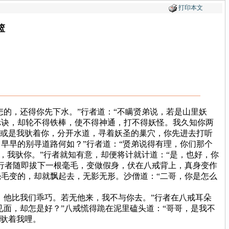
打印本文
篮
的，还得你先下水。”行者道：“不瞒贤弟说，若是山里妖
捻诀，却轮不得铁棒，使不得神通，打不得妖怪。我久知你两
，或是我驮着你，分开水道，寻着妖圣的巢穴，你先进去打听
早早的别寻道路何如？”行者道：“贤弟说得有理，你们那个
，我驮你。”行者就知有意，却便将计就计道：“是，也好，你
行者随即拔下一根毫毛，变做假身，伏在八戒背上，真身变作
毛变的，却就飘起去，无影无形。沙僧道：“二哥，你是怎么
他比我们乖巧。若无他来，我不与你去。”行者在八戒耳朵
见面，却怎是好？”八戒慌得跪在泥里磕头道：“哥哥，是我不
还驮着我哩。