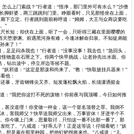
怎么上门索战？”行者道：“悟净，那门里外可有水么？”沙僧
个长脚虾婆，两三跳跳到门里。睁眼看时，只见那怪坐在上面，
廊下立定。行者跳到面前称呼道：“姆姆，大王与众商议要吃
。”
尺长短；却伏在上面，听了一会，只听得三藏在里面嘤嘤的
西天堕渺渊。前遇黑河身有难，今逢冰解命归泉。不知徒弟能
孙来了！”
，足足闷杀我也！”行者道：“没事没事！我去也！”急回头，
，被怪物盖在石匣之下。你两个快早挑战，让老孙先出水面。你
法，钻出波中，停立岸边等候不题。
妖邪道：“这定是那泼和尚来了。”教：“快取披挂兵器来！”
你看他：
还暴，牙齿钢锋尖又齐。短发蓬松飘火焰，长须潇洒挺金
道：“我把你这打不死的泼物！你前夜与我顶嘴，今日如何推
，甚没道理！你变做一秤金，该一个冒名顶替之罪。我倒不
坚冰，害我师父？快早送我师父出来，万事皆休！牙迸半个不
父。你今嚷上门来，思量取讨，只怕这一番不比那一番了。那
吃了。”八戒道：“好乖儿子！正是这等说！仔细看钯！”妖
钯，想是雇在那里种园，把他钉钯拐将来也。”八戒道：“儿