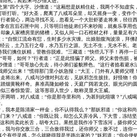
着陪礼，爬起来与沙僧又进。
”四个大字。沙僧道：“这厢想是妖精住处，我两个不知虚实，
去打听打听。”好大圣，爬离了八戒耳朵里，却又摇身一变，变作
行者留心，两边寻找不见，忽看见一个大肚虾婆走将来，径往西
日拿在宫后石匣中间，只等明日他徒弟们不来吵闹，就奏乐享用也
象人家槽房里的猪槽，又似人间一口石棺材之样，量量足有六
：“自恨江流命有愆，生时多少水灾缠。出娘胎腹淘波浪，拜佛
，经云，土乃五行之母，水乃五行之源。无土不生，无水不长。老
我们擒住妖精，管教你脱难。”三藏道：“快些儿下手！再停一日
：“哥哥，如何？”行者道：“正是此怪骗了师父。师父未曾伤损
沙僧道：“哥哥放心先去，待小弟们鉴貌辨色。”这行者捻着避水
父出来！”慌得那门里小妖急报：“大王，门外有人要师父哩！”
走将出来。八戒与沙僧对列左右，见妖邪怎生披挂。好怪物！
烟黄靴样奇。鼻准高隆如峤耸，天庭广阔若龙仪。眼光闪灼圆
响似三春惊蛰雷。这等形容人世少，敢称灵显大王威。
两哨，对八戒道：“你是那寺里和尚，为甚到此喧嚷？”八戒喝
者。
我本是陈清家一秤金，你不认得我么？”那妖邪道：“你这和尚
门来？”八戒道：“你既让我，却怎么又弄冷风，下大雪，冻结
“这和尚卖此长舌，胡夸大口。果然是我作冷下雪冻河，摄你师
，我与你交敌三合，三合敌得我过，还你师父；敌不过，连你一发
真个有些灵感，怎么就晓得我是半路出家的？”妖邪道：“你会使