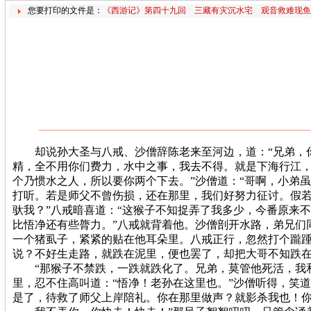
您要打印的文件是：
《西游记》第四十九回 三藏有灾沉水宅 观音救难现鱼
却说孙大圣与八戒、沙僧辞陈老来至河边，道：“兄弟，你两
精，全不用你们费力，水中之事，我去不得。就是下海行江
个乃惯水之人，所以要你两个下去。”沙僧道：“哥啊，小弟
打听。若是师父不曾伤损，还在那里，我们好努力征讨。假若
驮我？”八戒暗喜道：“这猴子不知捉弄了我多少，今番原来
比悟净还有些膂力。”八戒就背着他。沙僧剖开水路，弟兄们
一个猪虱子，紧紧的贴在他耳朵里。八戒正行，忽然打个躘踵
说？不好生走路，就跌在泥里，便也罢了，却把大哥不知跌在
“那猴子不禁跌，一跌就跌化了。兄弟，莫管他死活，我和
里，忍不住高叫道：“悟净！老孙在这里也。”沙僧听得，笑
是了，待救了师父上岸陪礼。你在那里做声？就影杀我也！你