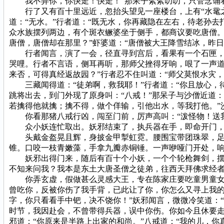
我不弄你，你快走！快走！”那呆子絮絮叨叨，只管念诵
行了又有百十里远近，忽抬头望见一座楼台，上有“水鼋之第
道：“无水。”行者道：“既无水，你再藏隐在左右，待老孙
众水族摆列两边，有个斑衣鳜婆坐于侧手，都商议要吃唐僧。
唐僧，唐僧却在那里？”虾婆道：“唐僧被大王降雪结冰，昨
行者闻言，演了一会，径直寻到宫后，看果有一个石匣，却
哭哩。行者不言语，侧耳再听，那师父挫得牙响，哏了一声道
来否，可得真经返故园？”行者忍不住叫道：“师父莫恨水灾
三藏闻得道：“徒弟啊，救我耶！”行者道：“你且放心，待
跳将出去，到门外现了原身叫：“八戒！”那呆子与沙僧近道
若擒得他就擒；擒不得，做个佯输，引他出水，等我打他。”
你看那猪八戒行凶，闯至门前，厉声高叫：“泼怪物！送我师
众小妖连忙取出。妖邪结束了，执兵器在手，即命开门，
头戴金盔晃且辉，身披金甲掣虹霓。腰围宝带团珠翠，足踏
锥。口咬一枝青嫩藻，手拿九瓣赤铜锤。一声咿哑门开处，
妖邪出得门来，随后有百十个小妖，一个个轮枪舞剑，摆开
不知来问我？我本是东土大唐圣僧之徒弟，往西天拜佛求经
你弄玄虚，假做甚么灵感大王，专在陈家庄要吃童男童女，
曾吃你，反被你伤了我手背，已此让了你，你怎么又寻上我的
字，你只看看手中钯，决不饶你！”妖邪闻言，微微冷笑道：
时节，我因赴会，不曾带得兵器，误中你伤。你如今且休要走
邪道：“你原来是半路上出家的和尚。”八戒道：“我的儿，你