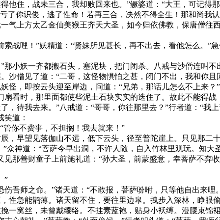
得他住，战未三合，我却败回来也。”鳜婆道：“大王，可记得那
！亏了你识俊，逃了性命！若再三合，决然不得全生！那和尚我认得
元一气上方太乙金仙美猴王齐天大圣，如今归依佛教，保唐僧往
战哩！”妖精道：“贤妹所见甚长，再不出去，看他怎么。”急
那小妖一齐都搬石头，塞泥块，把门闭杀。八戒与沙僧连叫不
。沙僧见了道：“二哥，这怪物惧怕之甚，闭门不出，我和你且
怪，即按云头迎至岸边，问道：“兄弟，那话儿怎么不上来？”
扇看时，那里面都使些泥土石块实实的迭住了。故此不能得战，
了，待我去来。”八戒道：“哥哥，你往那里去？”行者道：“我
戒笑道：
管你不费事，不担搁！我去就来！”
，早望见落伽山不远，低下云头，径至普陀崖上。只见那二十
萨。”众神道：“菩萨今早出洞，不许人随，自入竹林里观玩。知
又见那善财童子上前施礼道：“孙大圣，前蒙盛意，幸菩萨不弃
”
伤吾师之命。”诸天道：“不敢报，菩萨吩咐，只等他自出来哩。
，性急能鹊薄。诸天留不住，要往里边皐。拽步入深林，睁眼
一窝丝，未曾戴缨络。不挂素蓝袍，贴身小袄缚。漫腰束锦裙