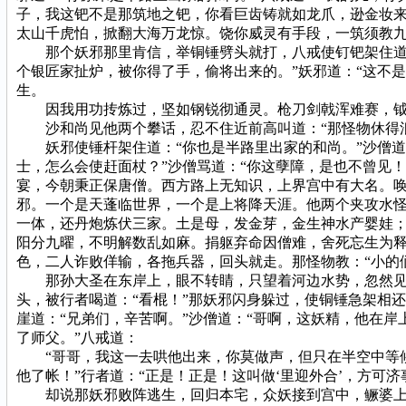
子，我这钯不是那筑地之钯，你看巨齿铸就如龙爪，逊金妆
太山千虎怕，掀翻大海万龙惊。饶你威灵有手段，一筑须教九
那个妖邪那里肯信，举铜锤劈头就打，八戒使钉钯架住道：“
个银匠家扯炉，被你得了手，偷将出来的。”妖邪道：“这不
生。
因我用功抟炼过，坚如钢锐彻通灵。枪刀剑戟浑难赛，钺斧
沙和尚见他两个攀话，忍不住近前高叫道：“那怪物休得浪
妖邪使锤杆架住道：“你也是半路里出家的和尚。”沙僧道：
士，怎么会使赶面杖？”沙僧骂道：“你这孽障，是也不曾见
宴，今朝秉正保唐僧。西方路上无知识，上界宫中有大名。唤
邪。一个是天蓬临世界，一个是上将降天涯。他两个夹攻水
一体，还丹炮炼伏三家。土是母，发金芽，金生神水产婴娃
阳分九曜，不明解数乱如麻。捐躯弃命因僧难，舍死忘生为
色，二人诈败佯输，各拖兵器，回头就走。那怪物教：“小的
那孙大圣在东岸上，眼不转睛，只望着河边水势，忽然见波浪
头，被行者喝道：“看棍！”那妖邪闪身躲过，使铜锤急架相
崖道：“兄弟们，辛苦啊。”沙僧道：“哥啊，这妖精，他在
了师父。”八戒道：
“哥哥，我这一去哄他出来，你莫做声，但只在半空中等候
他了帐！”行者道：“正是！正是！这叫做‘里迎外合’，方可
却说那妖邪败阵逃生，回归本宅，众妖接到宫中，鳜婆上前