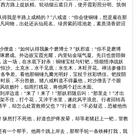
，西方路上捉妖精。轮动烟云遮日月，使开霞彩照分明。筑倒
得我是半路上成精的？”八戒道：“你会使铜锤，想是雇在那
比凡间物，出处还从仙苑名。绿房紫菂瑶池老，素质清香碧沼
沙僧道：“如何认得我象个磨博士？”妖邪道：“你不是磨博
木琢磨成。外边嵌宝霞光耀，内里钻金瑞气凝。先日也曾陪御
，这一场，在水底下好杀：铜锤宝杖与钉钯，悟能悟净战妖
秉恒沙。土克水，水干见底；水生木，木旺开花。禅法参修归
脸各争差。看他那铜锤九瓣光明好，宝杖千丝彩绣佳。钯按阴
个时辰，不分胜败。猪八戒料道不得赢他，对沙僧丢了个眼
如风吹败叶，似雨打残花，将他两个赶出水面。
岸边道：“来了！来了！”那妖邪随后叫：“那里走！”才出
遮架不住，打个花，又淬于水里，遂此风平浪息。行者回转高
两平，却怎么处置救师父也？”行者道：“不必疑迟，恐被他伤
！纵然打不死他，好道也护疼发晕，却等老猪赶上一钯，管教
还有一个帮手。他两个跳上岸去，那帮手轮一条铁棒打我，我