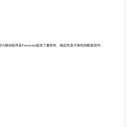
口；加上UDA驱动程序及Forceware提供了兼容性、稳定性及可靠性的配套软件。