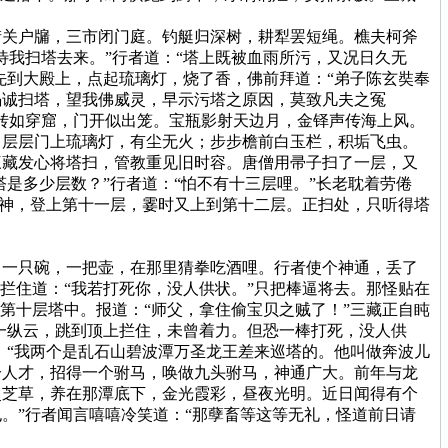
关户牖，三市闭门庭。钓艇归深树，耕犁罢短绳。樵夫柯斧
我扫塔去来。”行者道：“塔上既被血雨所污，又况日久无
先到大殿上，点起琉璃灯，烧了香，佛前拜道：“弟子陈玄奘奉
竭诚扫塔，望我佛威灵，早示污塔之原因，莫致凡夫之冤
转如穿窟，门开似出笼。宝瓶影射天边月，金铎声传海上风。
。层层门上琉璃灯，有尘无火；步步檐前白玉栏，积垢飞虫。
三藏发心将塔扫，管教重见旧时容。唐僧用帚子扫了一层，又
是多少层数？”行者道：“怕不有十三层哩。”长老耽着劳倦
精神，登上第十一层，霎时又上到第十二层。正扫处，只听得塔
一只碗，一把壶，在那里猜拳吃酒哩。行者使个神通，丢了
拦住道：“我若打死你，没人供状。”只把棒逼将去。那怪贴在
第十层塔中。报道：“师父，拿住偷宝贝之贼了！”三藏正自盹
一纵云，跳到顶上拦住，未曾着力。但恐一棒打死，没人供
：“我两个是乱石山碧波潭万圣龙王差来巡塔的。他叫做奔波儿
分人才，招得一个驸马，唤做九头驸马，神通广大。前年与龙
灵芝草，养在那潭底下，金光霞彩，昼夜光明。近日闻得有个
。”行者闻言嘻嘻冷笑道：“那孽畜等这等无礼，怪道前日请