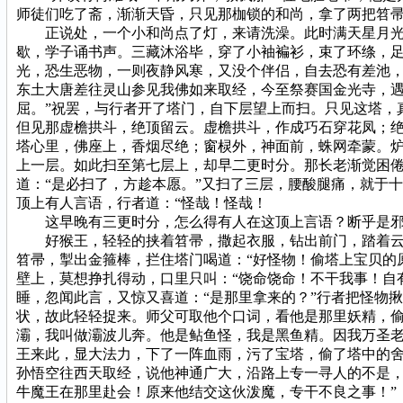
师徒们吃了斋，渐渐天昏，只见那枷锁的和尚，拿了两把笤
正说处，一个小和尚点了灯，来请洗澡。此时满天星月光辉
歇，学子诵书声。三藏沐浴毕，穿了小袖褊衫，束了环绦，足
光，恐生恶物，一则夜静风寒，又没个伴侣，自去恐有差池，
东土大唐差往灵山参见我佛如来取经，今至祭赛国金光寺，
屈。”祝罢，与行者开了塔门，自下层望上而扫。只见这塔，
但见那虚檐拱斗，绝顶留云。虚檐拱斗，作成巧石穿花凤；
塔心里，佛座上，香烟尽绝；窗棂外，神面前，蛛网牵蒙。
上一层。如此扫至第七层上，却早二更时分。那长老渐觉困倦，
道：“是必扫了，方趁本愿。”又扫了三层，腰酸腿痛，就于
顶上有人言语，行者道：“怪哉！怪哉！
这早晚有三更时分，怎么得有人在这顶上言语？断乎是邪
好猴王，轻轻的挟着笤帚，撒起衣服，钻出前门，踏着云头
笤帚，掣出金箍棒，拦住塔门喝道：“好怪物！偷塔上宝贝的
壁上，莫想挣扎得动，口里只叫：“饶命饶命！不干我事！自
睡，忽闻此言，又惊又喜道：“是那里拿来的？”行者把怪物
状，故此轻轻捉来。师父可取他个口词，看他是那里妖精，偷
灞，我叫做灞波儿奔。他是鲇鱼怪，我是黑鱼精。因我万圣
王来此，显大法力，下了一阵血雨，污了宝塔，偷了塔中的
孙悟空往西天取经，说他神通广大，沿路上专一寻人的不是，
牛魔王在那里赴会！原来他结交这伙泼魔，专干不良之事！”