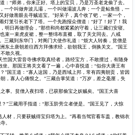
道：“师弟，你来正好。塔上的宝贝，乃是万圣老龙偷了去。
词，一个叫做奔波儿灞，一个叫做灞波儿奔；一个是鲇鱼怪，一
，又好做凿眼去寻贼追宝。”好呆子，真个收了钯，一家一个，
提着灯笼引长老下了塔。一个先跑报众僧道：“好了！好了！我
，明日再做理会，”那些和尚都紧紧的守着，让三藏们安寝。
也束一束虎皮裙，整一整绵布直裰，取了关文同去。八戒
阙。三藏到东华门，对阁门大使作礼道：“烦大人转奏，贫僧是
洲东土唐朝差往西方拜佛求经，欲朝我王，倒换关文。”国王
，不敢久视。
天竺国大雷音寺佛求取真经者，路经宝方，不敢擅过，有随身
敢坐。那国王将关文看了一遍，心中喜悦道：“似你大唐王有
？”国王道：“寡人这国，乃是西域上邦，常有四夷朝贡，皆因
朝，寡人心痛恨之。”三藏合掌笑道：“万岁，差之毫厘，失
之事。贫僧入夜扫塔，已获那偷宝之妖贼矣。”国王大喜
？”三藏用手指道：“那玉阶旁立者便是。”国王见了，大惊
人材，只要获贼得宝归塔为上。”再着当驾官看车盖，教锦衣
光寺。