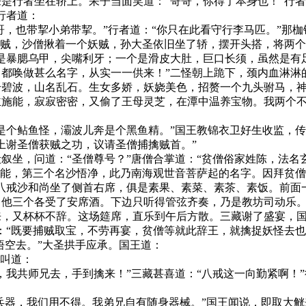
者坐在轿上。呆子当面笑道：“哥哥，你得了本身也！”行者下
行者道：
，也带挈小弟带挈。”行者道：“你只在此看守行李马匹。”那枷
妖贼，沙僧揪着一个妖贼，孙大圣依旧坐了轿，摆开头搭，将两个
是暴腮乌甲，尖嘴利牙；一个是滑皮大肚，巨口长须，虽然是有
都唤做甚么名字，从实一一供来！”二怪朝上跪下，颈内血淋淋
号碧波，山名乱石。生女多娇，妖娆美色，招赘一个九头驸马，
施能，寂寂密密，又偷了王母灵芝，在潭中温养宝物。我两个不
个鲇鱼怪，灞波儿奔是个黑鱼精。”国王教锦衣卫好生收监，传
谢圣僧获贼之功，议请圣僧捕擒贼首。”
，问道：“圣僧尊号？”唐僧合掌道：“贫僧俗家姓陈，法名玄
悟能，第三个名沙悟净，此乃南海观世音菩萨起的名字。因拜贫
八戒沙和尚坐了侧首右席，俱是素果、素菜、素茶、素饭。前面
，他三个各受了安席酒。下边只听得管弦齐奏，乃是教坊司动乐
，又杯杯不辞。这场筵席，直乐到午后方散。三藏谢了盛宴，国王
：“既要捕贼取宝，不劳再宴，贫僧等就此辞王，就擒捉妖怪去也
悟空去。”大圣拱手应承。国王道：
叫道：
共师兄去，手到擒来！”三藏甚喜道：“八戒这一向勤紧啊！”
器，我们用不得。我弟兄自有随身器械。”国王闻说，即取大觥