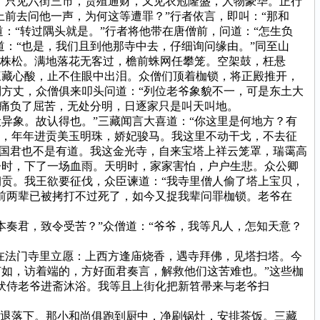
，只见六街三市，货殖通财，又见衣冠隆盛，人物豪华。正行
上前去问他一声，为何这等遭罪？”行者依言，即叫：“那和
道：“转过隅头就是。”行者将他带在唐僧前，问道：“怎生负
道：“也是，我们且到他那寺中去，仔细询问缘由。”同至山
几株松。满地落花无客过，檐前蛛网任攀笼。空架鼓，枉悬
三藏心酸，止不住眼中出泪。众僧们顶着枷锁，将正殿推开，
方丈，众僧俱来叩头问道：“列位老爷象貌不一，可是东土大
是痛负了屈苦，无处分明，日逐家只是叫天叫地。
象。故认得也。”三藏闻言大喜道：“你这里是何地方？有
国，年年进贡美玉明珠，娇妃骏马。我这里不动干戈，不去征
，国君也不是有道。我这金光寺，自来宝塔上祥云笼罩，瑞霭高
子时，下了一场血雨。天明时，家家害怕，户户生悲。众公卿
贡。我王欲要征伐，众臣谏道：“我寺里僧人偷了塔上宝贝，
前两辈已被拷打不过死了，如今又捉我辈问罪枷锁。老爷在
奏君，致令受苦？”众僧道：“爷爷，我等凡人，怎知天意？
在法门寺里立愿：上西方逢庙烧香，遇寺拜佛，见塔扫塔。今
如，访着端的，方好面君奏言，解救他们这苦难也。”这些枷
伏侍老爷进斋沐浴。我等且上街化把新笤帚来与老爷扫
退落下。那小和尚俱跑到厨中，净刷锅灶，安排茶饭。三藏