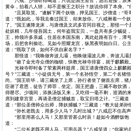
八戒、沙僧听得喝道，只说是国王差官，急出迎接，原来是行
黄伞，抬着八人轿，却不是猴王之职分？故说你得了本身。”
“且莫取笑。”遂解下两个妖物，押见国王。沙僧道：“哥哥
道：“既如此，等我去奏过国王，却来放你。”八戒揪着一个
了。”国王遂降龙床，与唐僧及文武多官同目视之，那怪一个
处妖精，几年侵吾国土，何年盗我宝贝，一盘共有多少贼徒，
王，帅领许多亲戚，住居在本国东南，离此处路有百十，潭
场，后把舍利偷讫。见如今照耀龙宫，纵黑夜明如白日。公主
道：“既取了供，如何不供自家名字？”
那怪道：“我唤做奔波儿灞，他唤做灞波儿奔，奔波儿灞是
“赦了金光寺众僧的枷锁，快教光禄寺排宴，就于麒麟殿上
光禄寺即时备了荤素两样筵席，国王请唐僧四众上麒麟殿叙坐
号？”三藏道：“小徒俱无号，第一个名孙悟空，第二个名猪
尚。”国王听毕，请三藏坐了上席，孙行者坐了侧首左席，猪
臣谢了君恩，徒告了师罪，坐定。国王把盏，三藏不敢饮酒
得罄尽。少顷间，添换汤饭又来，又吃得一毫不剩，巡酒的来
席到建章宫里，再请圣僧定捕贼首，取宝归塔之计。”三藏道
道：“那位圣僧帅众出师，降妖捕贼？”三藏道：“教大徒弟孙
“孙长老既去，用多少人马？几时出城？”八戒忍不住高声
“那里用甚么人马！又那里管甚么时辰！趁如今酒醉饭饱，我
道：
“二位长老既不用人马，可用兵器？”八戒笑道：“你家的兵