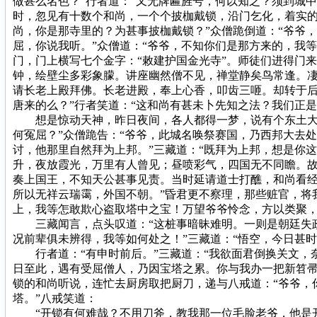
做甚么名色？”行者道：“又无牌匾旌号，何以知之？须到城
时，忽见有十数个和尚，一个个披枷戴锁，沿门乞化，着实的
尚，你是那寺里的？为甚事披枷戴锁？”众僧跪倒道：“爷爷，
屈，你说我听。”众僧道：“爷爷，不知你们是那方来的，我
门，门上横写七个金字：“敕建护国金光寺”。师徒们进得门
钟，绘壁尘多彩象朦。讲座幽然僧不见，禅堂静矣鸟常逢。
请长老上殿拜佛。长老进殿，奉上心香，叩齿三咂。却转于后
唐来的么？”行者笑道：“这和尚有甚未卜先知之法？我们正
想是惊动天神，昨日夜间，各人都得一梦，说有个东土大唐
何冤屈？”众僧跪告：“爷爷，此城名唤祭赛国，乃西邦大去
讨，他那里自然拜为上邦。”三藏道：“既拜为上邦，想是你
升，夜放霞光，万里有人曾见；昼喷彩气，四国无不同瞻。
奏上国王，不知天公甚事见责。当时延请道士打醮，和尚看经
所以无祥云瑞霭，外国不朝。”昏君更不察理，那些赃官，将
上，我等怎敢欺心盗取塔中之宝！万望爷爷怜念，方以类聚，
三藏闻言，点头叹道：“这桩事暗昧难明。一则是朝廷失政
况前辈俱未辨得，我等如何处之！”三藏道：“悟空，今日甚时
行者道：“有申时前后。”三藏道：“我欲面君倒换关文，
日至此，遇有受屈僧人，乃因宝塔之累。你与我办一把新笤帚
锁的和尚听说，连忙去厨房取把厨刀，递与八戒道：“爷爷，
塔。”八戒笑道：
“开锁有何难哉？不用刀斧，教我那一位毛脸老爷，他是开