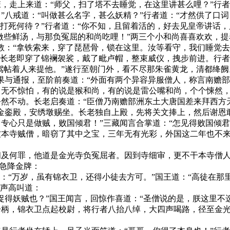
走上来道：“师父，扫了塔不去睡觉，在这里讲甚么哩？”行者
”八戒道：“叫做甚么名字，甚么妖精？”行者道：“才然供了口
不打死何待？”行者道：“你不知，且留着活的，好去见皇帝讲话
鱼做些鲜汤，与那负冤屈的和尚吃哩！”两三个小和尚喜喜欢欢，
教：“拿铁索来，穿了琵琶骨，锁在这里。汝等看守，我们睡觉去
长老即穿了锦襕袈裟，戴了毗卢帽，整束威仪，拽步前进。行者
有驾帖着人来提他。”遂行至朝门外，看不尽那朱雀黄龙，清都绛
果与通报，至阶前奏道：“外面有两个异容异服僧人，称言南赡部
，无不惊怕，有的说是猴和尚，有的说是雷公嘴和尚，个个悚然
不动。长老启奏道：“臣僧乃南赡部洲东土大唐国差来拜西方
金銮殿，安绣墩赐坐。长老独自上殿，先将关文捧上，然后谢恩
专心只是做贼，败国倾君！”三藏闻言合掌道：“怎见得败国倾君
本寺贼僧，暗窃了其中之宝，三年无有光彩，外国这二年也不来
何罪，他道是金光寺负冤屈者。因到寺细审，更不干本寺僧人
王急降金牌：
“万岁，虽有锦衣卫，还得小徒去方可。”国王道：“高徒在那里
厉声高叫道：
得妖贼也？”国王闻言，回惊作喜道：“圣僧说的是，朕这里不选
一柄，锦衣卫点起校尉，将行者八抬八绰，大四声喝路，径至金