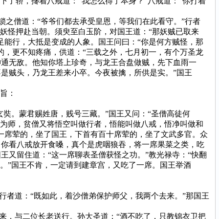
了轿，搀着八戒道：“我怎么得了本身？”八戒道：“你打着
锁之僧道：“爷爷们都去承受皇恩，等我们在此看守。”行者
妖怪押赴当朝。须臾至白玉阶，对国王道：“那妖贼已取来
足能行，大抵是变成的人象。国王问曰：“你是何方贼怪，那
的，更不知疼痛，供道：“三载之外，七月初一，有个万圣龙
神通无敌。他知你塔上珍奇，与龙王合盘做贼，先下血雨一
是贼头，乃龙王差来小卒。今夜被擒，所供是实。”国王
旨：
奘。蒙君赐姓唐，贱号三藏。”国王又问：“圣僧高徒何
僧为师，贫僧又将悟空叫做行者，悟能叫做八戒，悟净叫做和
一席荤的，坐了国王，下首有百十席荤的，坐了文武多官。众
。你看八戒放开食嗓，真个是虎咽狼吞，将一席果菜之类，吃
又留住道：“这一席聊表圣僧获怪之功。”教光禄寺：“快翻
。”国王不肯，一定请到建章宫，又吃了一席。国王举酒
行者道：“既如此，着沙僧弟保护师父，我两个去来。”那国王
来，与二位长老送行。孙大圣道：“酒不吃了，只教锦衣卫把