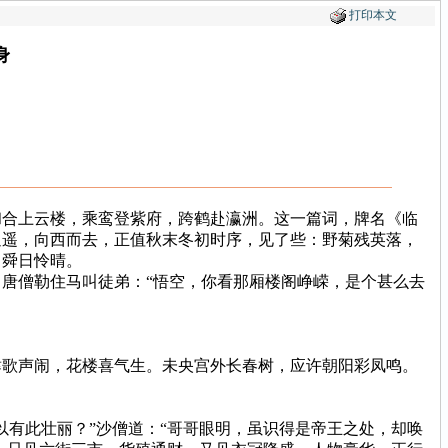
打印本文
身
合上云楼，乘鸾登紫府，跨鹤赴瀛洲。这一篇词，牌名《临
逍遥，向西而去，正值秋末冬初时序，见了些：野菊残英落，
，舜日怜晴。
唐僧勒住马叫徒弟：“悟空，你看那厢楼阁峥嵘，是个甚么去
歌声闹，花楼喜气生。未央宫外长春树，应许朝阳彩凤鸣。
有此壮丽？”沙僧道：“哥哥眼明，虽识得是帝王之处，却唤