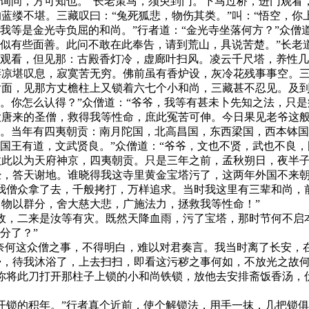
中询问，方可知也。”长老策马，须臾到门。下马过桥，进门观看
蓝缕不堪。三藏叹曰：“兔死狐悲，物伤其类。”叫：“悟空，你
我等是金光寺负屈的和尚。”行者道：“金光寺坐落何方？”众僧
等似有些面善。此问不敢在此奉告，请到荒山，具说苦楚。”长老
来观看，但见那：古殿香灯冷，虚廊叶扫风。凌云千尺塔，养性
凄凉堪叹息，寂寞苦无穷。佛前虽有香炉设，灰冷花残事事空。
面，见那方丈檐柱上又锁着六七个小和尚，三藏甚不忍见。及到
是。你怎么认得？”众僧道：“爷爷，我等有甚未卜先知之法，只
来的圣僧，救得我等性命，庶此冤苦可伸。今日果见老爷这般异
处。当年有四夷朝贡：南月陀国，北高昌国，东西梁国，西本钵
这国王有道，文武贤良。”众僧道：“爷爷，文也不贤，武也不良
故此以为天府神京，四夷朝贡。只是三年之前，孟秋朔日，夜半
，答天谢地。谁晓得我这寺里黄金宝塔污了，这两年外国不来朝
我僧众拿了去，千般拷打，万样追求。当时我这里有三辈和尚，
物以群分，舍大慈大悲，广施法力，拯救我等性命！”
，二来是汝等有灾。既然天降血雨，污了宝塔，那时节何不启本
分了？”
奈何这众僧之事，不得明白，难以对君奏言。我当时离了长安，
，待我沐浴了，上去扫扫，即看这污秽之事何如，不放光之故何
你将此刀打开那柱子上锁的小和尚铁锁，放他去安排斋饭香汤，
锁的积年。”行者真个近前，使个解锁法，用手一抹，几把锁俱