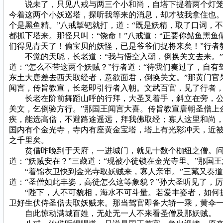
说未了，只见八戒与两三个小和尚，自塔下提着两个灯笼，
今着这两个小妖巡塔，探听我等来的消息，却才被我拿住也。
个是黑鱼精。”八戒掣钯就打，道：“既是妖精，取了口词，
都抓下塔来。那怪只叫：“饶命！”八戒道：“正要你鲇鱼黑
们得见青天了！偷宝贝的妖怪，已是爷爷们捉将来矣！”行者
不觉的天晓，长老道：“我与悟空入朝，倒换关文去来。”
道：“怎么不带这两个妖贼？”行者道：“待我们奏过了，自
东土大唐差去西天取经者，意欲面君，倒换关文。”那黄门官
闻言，传旨教宣，长老即引行者入朝。文武百官，见了行者
长老在阶前舞蹈山呼的行拜，大圣叉着手，斜立在旁，公然
关文，乞倒验方行。”那国王闻言大喜。传旨教宣唐朝圣僧上
疾，能选高僧，不避路途遥远，拜我佛取经；寡人这里和尚，
国内有个金光寺，寺内有座黄金宝塔，塔上有光彩冲天，近被
之千里矣。
贫僧昨晚到于天府，一进城门，就见十数个枷纽之僧。问及
道：“妖贼安在？”三藏道：“现被小徒锁在金光寺里。”那国
“着锦衣卫快到金光寺取妖贼来，寡人亲审。”三藏又奏道：
道：“圣僧如此丰姿，高徒怎么这等象貌？”孙大圣听见了，
“陛下，人不可貌相，海水不可斗量。若爱丰姿者，如何捉
卫好生伏侍圣僧去取妖贼来。那当驾官即备大轿一乘，黄伞
自此惊动满城百姓，无处无一人不来看圣僧及那妖贼。