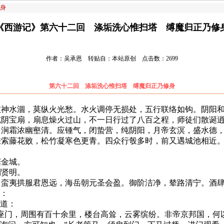
身
《西游记》第六十二回 涤垢洗心惟扫塔 缚魔归正乃修
作者：吴承恩 转贴自：本站原创 点击数：2699
第六十二回 涤垢洗心惟扫塔 缚魔归正乃修身
水涸，莫纵火光愁。水火调停无损处，五行联络如钩。阴阳和
纯阴宝扇，扇息燥火过山，不一日行过了八百之程，师徒们散诞
曲涧霜浓幽壑清。应锺气，闭蛰营，纯阴阳，月帝玄溟，盛水德
藤花败，松竹凝寒色更青。四众行彀多时，前又遇城池相近。
金城。
贤明。
夷拱服君恩远，海岳朝元圣会盈。御阶洁净，辇路清宁。酒肆
：
道：
门，周围有百十余里，楼台高耸，云雾缤纷。非帝京邦国，何以