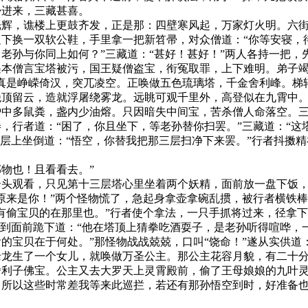
帚进来，三藏甚喜。
，谯楼上更鼓齐发，正是那：四壁寒风起，万家灯火明。六街
下换一双软公鞋，手里拿一把新笤帚，对众僧道：“你等安寝，待
老孙与你同上如何？”三藏道：“甚好！甚好！”两人各持一把，
遇本僧言宝塔被污，国王疑僧盗宝，衔冤取罪，上下难明。弟子
真是峥嵘倚汉，突兀凌空。正唤做五色琉璃塔，千金舍利峰。梯
绝顶留云，造就浮屠绕雾龙。远眺可观千里外，高登似在九霄中
炉中多鼠粪，盏内少油熔。只因暗失中间宝，苦杀僧人命落空。
行者道：“困了，你且坐下，等老孙替你扫罢。”三藏道：“这塔
十层上坐倒道：“悟空，你替我把那三层扫净下来罢。”行者抖擞
物也！且看看去。”
观看，只见第十三层塔心里坐着两个妖精，面前放一盘下饭，
原来是你！”两个怪物慌了，急起身拿壶拿碗乱掼，被行者横铁棒
有偷宝贝的在那里也。”行者使个拿法，一只手抓将过来，径拿下
揪到面前跪下道：“他在塔顶上猜拳吃酒耍子，是老孙听得喧哗，
的宝贝在于何处。”那怪物战战兢兢，口叫“饶命！”遂从实供道
老龙生了一个女儿，就唤做万圣公主。那公主花容月貌，有二十
舍利子佛宝。公主又去大罗天上灵霄殿前，偷了王母娘娘的九叶
所以这些时常差我等来此巡拦，若还有那孙悟空到时，好准备也