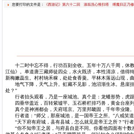
您要打印的文件是：
《西游记》第六十二回 涤垢洗心惟扫塔 缚魔归正乃修
十二时中忘不得，行功百刻全收。五年十万八千周，休教神
江仙》。单道唐三藏师徒四众，水火既济，本性清凉，借得
新梅嫩蕊生。村村纳禾稼，处处食香羹。平林木落远山现，
地气下降，天气上升。虹藏不见影，池沼渐生冰。悬崖挂索
处？”
行者抬头观看，乃是一座城池。真个是：龙蟠形势，虎踞
四垂华盖近，百转紫墟平。玉石桥栏排巧兽，黄金台座列
真个是神洲都会，天府瑶京。万里邦畿固，千年帝业隆。蛮
行者道：“师父，那座城池，是一国帝王之所。”八戒笑道
“天下府有府城，县有县城，怎么就见是帝王之所？”行者
“你不知帝王之居，与府县自是不同。你看他四面有十数座