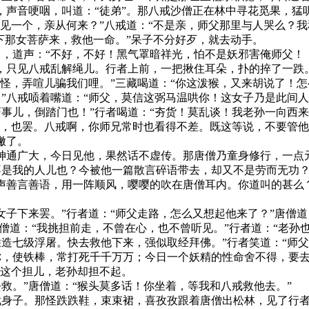
，声音哽咽，叫道：“徒弟”。那八戒沙僧正在林中寻花觅果，猛
撞见一个，亲从何来？”八戒道：“不是亲，师父那里与人哭么？
下那女菩萨来，救他一命。”呆子不分好歹，就去动手。
道声：“不好，不好！黑气罩暗祥光，怕不是妖邪害俺师父！
只见八戒乱解绳儿。行者上前，一把揪住耳朵，扑的捽了一跌。
妖怪，弄喧儿骗我们哩。”三藏喝道：“你这泼猴，又来胡说了！怎
”八戒唝着嘴道：“师父，莫信这弼马温哄你！这女子乃是此间
事儿，倒踏门也！”行者喝道：“夯货！莫乱谈！我老孙一向西
罢，也罢。八戒啊，你师兄常时也看得不差。既这等说，不要管他
撇了。
通广大，今日见他，果然话不虚传。那唐僧乃童身修行，一点
不是我的人儿也？今被他一篇散言碎语带去，却又不是劳而无功
善言善语，用一阵顺风，嘤嘤的吹在唐僧耳内。你道叫的甚么？
下来罢。”行者道：“师父走路，怎么又想起他来了？”唐僧道：
沙僧道：“我挑担前走，不曾在心，也不曾听见。”行者道：“老孙
造七级浮屠。快去救他下来，强似取经拜佛。”行者笑道：“师
，使铁棒，常打死千千万万；今日一个妖精的性命舍不得，要去
是这个担儿，老孙却担不起。
。”唐僧道：“猴头莫多话！你坐着，等我和八戒救他去。”
子。那怪跌跌鞋，束束裙，喜孜孜跟着唐僧出松林，见了行者，