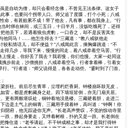
虽是自幼为僧，却只会看经念佛，不曾见王法条律。这女子
无此事，也要问个拐带人口。师父追了度牒，打个小死；八戒
性命，有甚贻累不成！带了他去，凡有事，都在我身上。”行
“他当时绑在林间，或三五日，十日半月，没饭吃饿死了，还得
时把他丢下，若遇着狼虫虎豹，一口吞之，却不是反害其生
与他同马！……他怎生得去？”三藏道：“教八戒驮他走
，计较私情话儿，却不便益？”八戒闻此言，捶胸爆跳道：“不
走得几步，等我下来，慢慢的同走，着八戒牵着空马罢。”行
路上慢走，你好丢了我去？我若慢，你们也慢。大家一处同这
藏拽步前走，沙僧挑担，八戒牵着空马，行者拿着棒，引着女
行。”行者道：“师父说得是，各各走动些。”霎时到了门首。
径；
梁折柱。前后尽生青草，尘埋朽烂香厨。钟楼崩坏鼓无皮，
吼如雷，都是虎豹藏身之处。四下墙垣皆倒，亦无门扇关居。
收。更有两般堪叹处，铜钟着地没悬楼。三藏硬着胆，走进二
下边是土气上的铜青。三藏用手摸着钟，高叫道：“钟啊！你
归阴府，他无踪迹你无声。”长老高声赞叹，不觉的惊动寺里
了一跌，挣起身要走，又绊着树根，扑的又是一跌。长老倒在
把搀住道：“老爷请起。不干钟成精之事，却才是我打得钟