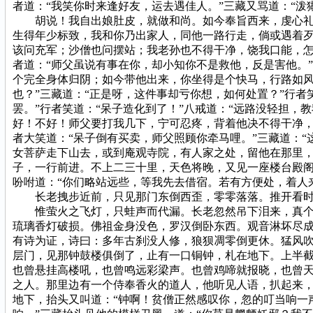
者道：“我笑你时来逢好友，运去遇佳人。”三藏又骂道：“泼
胡说！我自出娘肚皮，就做和尚。如今奉旨西来，虔心礼佛
生得年少标致，我和你乃出家人，同他一路行走，倘或遇着
该问充军；沙僧也问摆站；我老孙也不得干净，饶我口能，怎
者道：“师父虽说有事在你，却小知你不是救他，反是害他。
个完全身体归阴；如今带他出来，你坐得是个快马，行路如
也？”三藏道：“正是呀，这件事却亏你想，如何处置？”行者
罢。”行者笑道：“呆子造化到了！”八戒道：“远路没轻担，
好！不好！师父要打我几下，宁可忍疼，背着他决不得干净，
者大笑道：“呆子倒有买卖，师父照顾你牵马哩。”三藏道：
女菩萨走下山去，或到庵观寺院，有人家之处，留他在那里，
子，一行前进。不上二三十里，天色将晚，又见一座楼台殿阁
吩咐道：“你们略站远些，等我先去借宿。若有方便处，着人
长老拽步近前，只见那门东倒西歪，零零落落。推开看时
惟萤火之飞灯，只蛙声而代漏。长老忽然吊下泪来，真个是
琉璃香灯破损。佛祖金身没色，罗汉倒卧东西。观音淋坏尽
有诗为证，诗曰：多年古刹没人修，狼狈凋零倒更休。猛风
层门，见那钟鼓楼俱倒了，止有一口铜钟，札在地下。上半截
也曾悬挂高楼吼，也曾鸣远彩梁声。也曾鸡啼就报晓，也曾天
之人。那里边有一个侍奉香火的道人，他听见人语，扒起来
地下，抬头又叫道：“钟啊！贫僧正然感叹你，忽的叮当响一