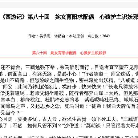
《西游记》第八十回 姹女育阳求配偶 心猿护主识妖
作者：吴承恩 转贴自：本站原创 点击数：2649
第八十回 姹女育阳求配偶 心猿护主识妖邪
不肯舍。三藏勉强下辇，乘马辞别而行，目送者直至望不见踪
弟，前面高山，有路无路，是必小心！”行者笑道：“师父这话，
然是山不碍路，但恐险峻之间生怪物，密林深处出妖精。”八戒道
“师父，此间乃转山的路儿，忒好步，快来快来！”长老只得放
僧拢着缰绳，老师父稳坐雕鞍，随行者都奔山崖上大路。但见那
李白，柳绿桃红。杜鹃啼处春将暮，紫燕呢喃社已终。峨峨石
闻啼鸟之声，又起思乡之念。兜马叫道：“徒弟！我自天牌传旨
见当今？”
且走，莫要多忧，古人云，欲求生富贵，须下死工夫。”三藏道：
搬了；不然，如何只管不到？”沙僧道：“莫胡谈！只管跟着大哥
：