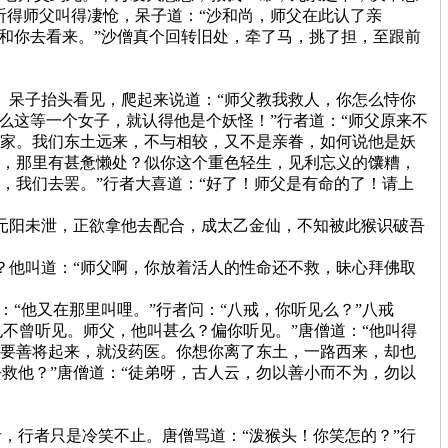
听得师父叫得凄怆，呆子道：“沙和尚，师父在此认了亲
我和你去看来。”沙僧真个回转旧处，牵了马，挑了担，至跟前
呆子抬头看见，爬起来说道：“师父教我救人，你怎么恃你
么这等一个女子，就认得他是个妖怪！”行者道：“师父原来不
人家。我们东土远来，不与相较，又不是亲眷，如何说他是妖
来，那里有甚惫懒处？似你这个重色轻生，见利忘义的馕糟，
，我们去罢。”行者大喜道：“好了！师父是有命的了！请上
元阳未泄，正欲拿他去配合，成太乙金仙，不知被此猴识破吾
？
他叫道：“师父啊，你放着活人的性命还不救，昧心拜佛取
“他又在那里叫哩。”行者问：“八戒，你听见么？”八戒
也不曾听见。师父，他叫甚么？偏你听见。”唐僧道：“他叫得
父要善将起来，就没药医。你想你离了东土，一路西来，却也
救他？”唐僧道：“徒弟呀，古人云，勿以善小而不为，勿以
行者只是冷笑不止。唐僧骂道：“泼猴头！你笑怎的？”行