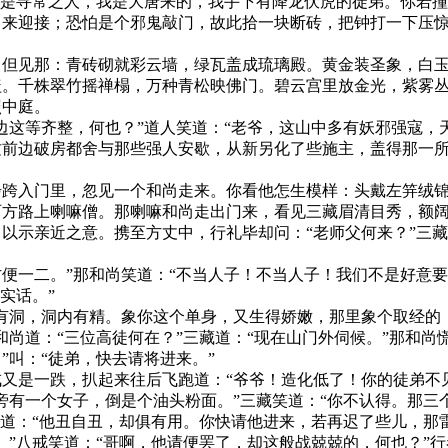
不是寻常之人，我是大唐来的，我手下有降龙伏虎的徒弟。你若撞
来迎接；恐怕是个邪鬼敲门，故此拾一块断砖，把钟打一下压惊
见那：青砖砌就彩云墙，绿瓦盖成琉璃殿。黄金装圣象，白玉
盖。千株翠竹摇禅榻，万种青松映佛门。碧云宫里放金光，紫雾
照中庭。
这等齐整，何也？”道人笑道：“老爷，这山中多有妖邪强寇，
这前边破房都舍与那些强人安歇，从新另化了些施主，盖得那一
入门里，忽见一个和尚走来。你看他怎生模样：头戴左笄绒锦
西方路上喇嘛僧。那喇嘛和尚走出门来，看见三藏眉清目秀，额
以示亲近之意。携至方丈中，行礼毕却问：“老师父何来？”三藏
一二。”那和尚笑道：“不当人子！不当人子！我们不是好意要
实话。”
洞，洞内有精。象你这个单身，又生得娇嫩，那里象个取经的！
和尚道：“三位高徒何在？”三藏道：“现在山门外伺候。”那和尚
叫：“徒弟，快去请将进来。”
是一跌，扒起来往后飞跑道：“爷爷！造化低了！你的徒弟不见，
有一个女子，倒是个油头粉面。”三藏笑道：“你不认得。那三个
藏道：“他丑自丑，却俱有用。你快请他进来，若再迟了些儿，那
”八戒笑道：“哥啊，他请便罢了，却这般战兢兢的，何也？”行