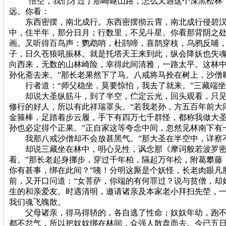
“悟空，我们才过了那崎岖山路，怎么又遇这个深黑松林？是
远。你看：
东西密摆，南北成行。东西密摆彻云霄，南北成行侵碧汉。
中，住半年，那分日月；行数里，不见斗星。你看那背阴之
画。又听得百鸟声：鹦鹉哨，杜鹃啼，喜鹊穿枝，乌鸦反哺
子，日久苍狼吼振林。就是托塔天王来到此，纵会降妖也失魂
向西来，无数的山林崎险，幸得此间清雅，一路太平。这林中
孙化斋去来。”那长老果然下了马。八戒将马拴在树上，沙僧
行者道：“师父稳坐，莫要惊怕，我去了就来。”三藏端坐
却说大圣纵筋斗，到了半空，伫定云光，回头观看，只见松
修行的好人，所以有此祥瑞罩头。“若我老孙，方五百年前大
金箍棒，足踏着步云履，手下有四万七千群怪，都称我做大
孙也必定得个正果。”正自家这等夸念中间，忽然见林南下有
我那八戒沙僧却不会放甚黑气。”那大圣在半空中，详察
却说三藏坐在林中，明心见性，讽念那《摩诃般若波罗密多
看。”那长老起身挪步，穿过千年柏，隔起万年松，附葛攀藤
你有甚事，绑在此间？”咦！分明这厮是个妖怪，长老肉眼凡
前，又开口问道：“女菩萨，你端的有何罪过？说与贫僧，却
生的和亲爱友。时遇清明，邀请诸亲及本家老小拜扫先茔，
我们魂飞魄散。
父母诸亲，得马得轿的，各自逃了性命；奴奴年幼，跑不动
都不忿气，所以把奴奴绑在林间，众强人散盘而去。今已五