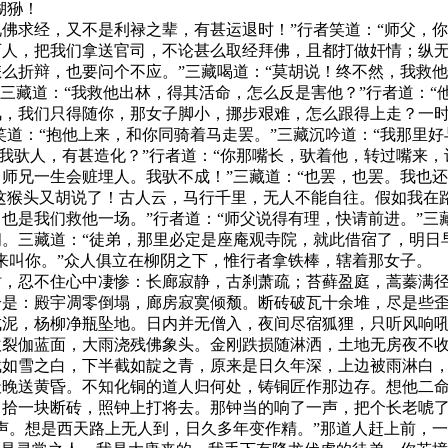
猢狲！
求经，又不是利禄之辈，有甚运退时！”行者笑道：“师父，你
歹人，把我们拿送官司，不论甚么取经拜佛，且都打做奸情；纵
么折辩，也要问个不应。”三藏喝道：“莫胡说！终不然，我救他
”三藏道：“我救他出林，得其活命，怎么反是害他？”行者道：
风，我们只得随你，那女子脚小，挪步艰难，怎么跟得上走？一
笑道：“抱他上来，和你同骑着马走罢。”三藏沉吟道：“我那里好
教我驮人，有甚造化？”行者道：“你那嘴长，驮着他，转过嘴来
师兄一生会赃埋人。我驮不成！”三藏道：“也罢，也罢。我也还
“这猴头又胡说了！古人云，马行千里，无人不能自往。假如我在
也是我们救他一场。”行者道：“师父说得有理，快请前进。”三
。三藏道：“徒弟，那里必定是座庵观寺院，就此借宿了，明日早
来叫你。”众人俱立在柳阴之下，惟行者拿铁棒，辖着那女子。
，忍不住心中凄惨：长廊寂静，古刹萧疏；苔藓盈庭，蒿蓁满
：殿宇凋零倒塌，廊房寂寞倾颓。断砖破瓦十余堆，尽是些歪
成泥，杨柳净瓶坠地。日内并无僧入，夜间尽宿狐狸，只听风响
吹裂伽蓝面，大雨浇残佛象头。金刚跌损随淋洒，土地无房夜不
如雪之白，下半截如靛之青，原来是日久年深，上边被雨淋白，
晚送黄昏。不知化铜的道人归何处，铸铜匠作那边存。想他二命
，拾一块断砖，照钟上打将去。那钟当的响了一声，把个长老唬
声。想是西天路上无人到，日久多年变作精。”那道人赶上前，一