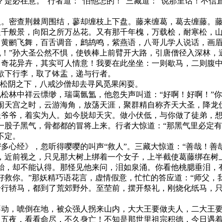
必在意。”行者道：“怕他怎的！”三藏道：“说那里话！不信
密查荆棘周围结，蓼却缠枝上下盘。藤来缠葛，葛去缠藤。藤
处千般景，向阳之所万丛花。又有那千年槐，万载桧，耐寒松，
，黄鹂飞舞，百舌调音，鹧鸪鸣，紫燕语，八哥儿学人说话，画
！”孙大圣公然不惧，使铁棒上前臂开大路，引唐僧径入深林，
奇花异卉，其实可人情意！我要在此坐坐：一则歇马，二则腹中
歇下行李，取了钵盂，递与行者。
松阴之下，八戒沙僧却去寻风觅果闲耍。
林中祥云缥缈，瑞霭氤氲，他忽失声叫道：“好啊！好啊！”你
闹天宫之时，云游海角，放荡天涯，聚群精自称齐天大圣，降龙
圣爷爷，着实为人。如今脱却天灾。做小伏低，与你做了徒弟，
一股子黑气，骨都都的冒将上来。行者大惊道：“那黑气里必定
不定。
心经》，忽听得嘤嘤的叫声“救人”。三藏大惊道：“善哉！善
，近前视之，只见那大树上绑着一个女子，上半截使葛藤绑在树
胎，却不能认得。那怪见他来问，泪如泉涌。你看他桃腮垂泪，
好救你。”那妖精巧语花言，虚情假意，忙忙的答应道：“师父，
一行轿马，都到了荒郊野外。至茔前，摆开祭礼，刚烧化纸马，
，唬倒在地，被众强人拐来山内，大大王要做夫人，二大王要
日五夜，看看命尽，不久身亡！不知是那世里祖宗积德，今日遇