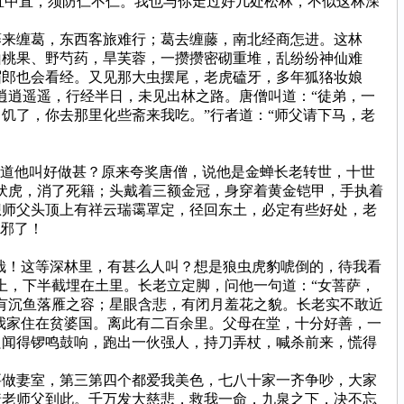
直中直，须防仁不仁。我也与你走过好几处松林，不似这林深
来缠葛，东西客旅难行；葛去缠藤，南北经商怎进。这林
山桃果、野芍药，旱芙蓉，一攒攒密砌重堆，乱纷纷神仙难
眉郎也会看经。又见那大虫摆尾，老虎磕牙，多年狐狢妆娘
逍逍遥遥，行经半日，未见出林之路。唐僧叫道：“徒弟，一
饥了，你去那里化些斋来我吃。”行者道：“师父请下马，老
道他叫好做甚？原来夸奖唐僧，说他是金蝉长老转世，十世
伏虎，消了死籍；头戴着三额金冠，身穿着黄金铠甲，手执着
想师父头顶上有祥云瑞霭罩定，径回东土，必定有些好处，老
有邪了！
哉！这等深林里，有甚么人叫？想是狼虫虎豹唬倒的，待我看
上，下半截埋在土里。长老立定脚，问他一句道：“女菩萨，
有沉鱼落雁之容；星眼含悲，有闭月羞花之貌。长老实不敢近
我家住在贫婆国。离此有二百余里。父母在堂，十分好善，一
只闻得锣鸣鼓响，跑出一伙强人，持刀弄杖，喊杀前来，慌得
做妻室，第三第四个都爱我美色，七八十家一齐争吵，大家
着老师父到此。千万发大慈悲，救我一命，九泉之下，决不忘