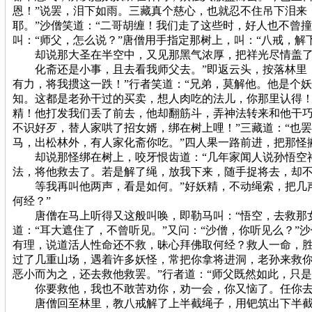
恩！”说罢，泪下如雨。三藏真个慈心，也就忍不住吊下泪来
耶。”沙僧笑道：“二哥胡缠！我们走了这些时，好人也不曾
叫：“师父，怎么说？”唐僧用手指定那树上，叫：“八戒，解
却说那大圣在半空中，又见那黑气浓厚，把祥光尽情盖了，
化斋还是小事，且去看我师父去。”即返云头，按落林里，
有力，将我掼这一跌！”行者笑道：“兄弟，莫解他。他是个
知。这都是老孙干过的买卖，想人肉吃的法儿，你那里认得！
精！他打发我们丢了前去，他却翻筋斗，弄神法转来和他干巧
不识好歹，替人家哄了招女婿，绑在树上哩！”三藏道：“也
马，出松林外，有人家化斋你吃。”四人果一路前进，把那怪
却说那怪绑在树上，咬牙恨齿道：“几年家闻人说孙悟空神
法，将他救去了。若是解了绳，放我下来，随手捉将去，却
等我再叫他两声，看是如何。”好妖精，不动绳索，把几声
何经？”
唐僧在马上听得又这般叫唤，即勒马叫：“悟空，去救那女子
道：“耳大遮住了，不曾听见。”又问：“沙僧，你听见么？”
有理，说道活人性命还不救，昧心拜佛取何经？救人一命，胜
过了几重山场，遇着许多妖怪，常把你拿将进洞，老孙来救你
恶小而为之，还去救他救罢。”行者道：“师父既然如此，只
你要救他，我也不敢苦劝你，劝一会，你又恼了。任你去救
唐僧回至林里，教八戒解了上半截绳子，用钯筑出下半截身