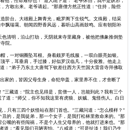
着他，性命难存也！”道人跪下道：“老爷休怕，我不是妖邪，
，方敢出来。老爷请起。”那唐僧方然正性道：“住持，险些
造阶台。大雄殿上舞青光，毗罗阁下生锐气。文殊殿，结采
丛中飘瑞霭。朝闻四野香风远，暮听山高画鼓鸣。应有朝阳补
天色清明，沿山打劫，天阴就来寺里藏身，被他把佛象推倒垫
所寺院。
帽，一对铜圈坠耳根。身着颇罗毛线服，一双白眼亮如银。
阔顶平，耳垂肩，手过膝，好似罗汉临凡，十分俊雅。他走上
道：“弟子乃东土大唐驾下钦差往西方天竺国大雷音寺拜佛取
出家的，皆因父母生身，命犯华盖，家里养不住，才舍断了
”三藏道：“院主也见得是，贫僧一人，岂能到此？我有三个
慌了道：“师父，你不知我这里有虎狼、妖贼、鬼怪伤人。白日
只有三四个妖怪站在那门首也。”三藏问道：“怎么模样？”
丑的，是我徒弟，那一个女子，是我打松林里救命来的。”那
雷公嘴的有些闯祸，不是个人生父母养的，他就打进来也。”那
者道：“看见我们丑陋害怕。”八戒道：“可是扯淡！我们乃生