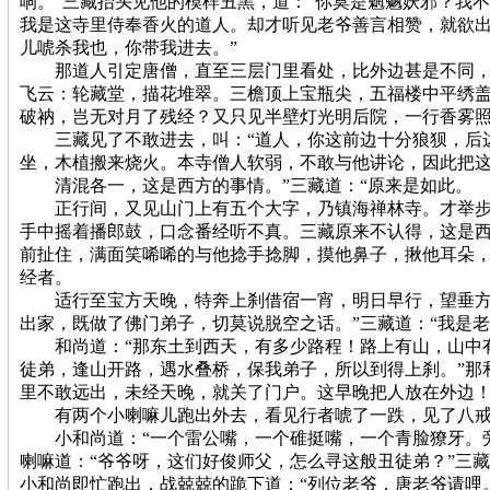
响。”三藏抬头见他的模样丑黑，道：“你莫是魍魉妖邪？我
我是这寺里侍奉香火的道人。却才听见老爷善言相赞，就欲出
儿唬杀我也，你带我进去。”
那道人引定唐僧，直至三层门里看处，比外边甚是不同，但
飞云：轮藏堂，描花堆翠。三檐顶上宝瓶尖，五福楼中平绣
破衲，岂无对月了残经？又只见半壁灯光明后院，一行香雾
三藏见了不敢进去，叫：“道人，你这前边十分狼狈，后边
坐，木植搬来烧火。本寺僧人软弱，不敢与他讲论，因此把
清混各一，这是西方的事情。”三藏道：“原来是如此。
正行间，又见山门上有五个大字，乃镇海禅林寺。才举步跨
手中摇着播郎鼓，口念番经听不真。三藏原来不认得，这是
前扯住，满面笑唏唏的与他捻手捻脚，摸他鼻子，揪他耳朵，
经者。
适行至宝方天晚，特奔上刹借宿一宵，明日早行，望垂方便
出家，既做了佛门弟子，切莫说脱空之话。”三藏道：“我是老
和尚道：“那东土到西天，有多少路程！路上有山，山中有
徒弟，逢山开路，遇水叠桥，保我弟子，所以到得上刹。”那
里不敢远出，未经天晚，就关了门户。这早晚把人放在外边！”
有两个小喇嘛儿跑出外去，看见行者唬了一跌，见了八戒又
小和尚道：“一个雷公嘴，一个碓挺嘴，一个青脸獠牙。旁
喇嘛道：“爷爷呀，这们好俊师父，怎么寻这般丑徒弟？”三
小和尚即忙跑出，战兢兢的跪下道：“列位老爷，唐老爷请哩。