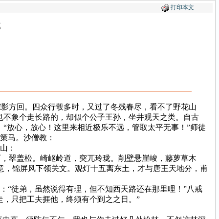
打印本文
邪
影方回。四众行彀多时，又过了冬残春尽，看不了野花山
也不象个走长路的，却似个公子王孙，坐井观天之类。自古
：“放心，放心！这里来相近极乐不远，管取太平无事！”师徒
怀策马。沙僧教：
山：
，翠盖松。崎岖岭道，突兀玲珑。削壁悬崖峻，藤萝草木
意，锦屏风下领关文。观灯十五离东土，才与唐王天地分，甫
“徒弟，虽然说得有理，但不知西天路还在那里哩！”八戒
走，只把工夫捱他，终须有个到之之日。”