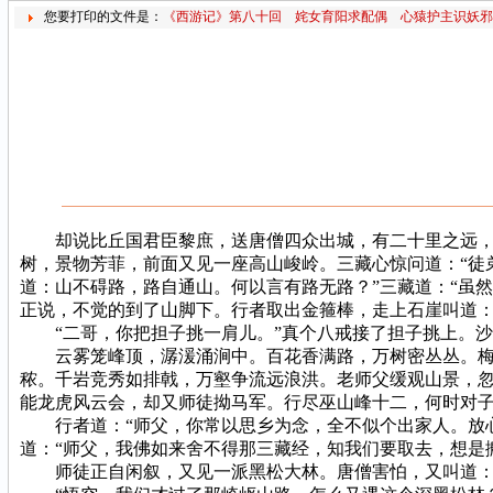
您要打印的文件是：
《西游记》第八十回 姹女育阳求配偶 心猿护主识妖邪
却说比丘国君臣黎庶，送唐僧四众出城，有二十里之远，还
树，景物芳菲，前面又见一座高山峻岭。三藏心惊问道：“徒
道：山不碍路，路自通山。何以言有路无路？”三藏道：“虽
正说，不觉的到了山脚下。行者取出金箍棒，走上石崖叫道：
“二哥，你把担子挑一肩儿。”真个八戒接了担子挑上。沙
云雾笼峰顶，潺湲涌涧中。百花香满路，万树密丛丛。梅青
秾。千岩竞秀如排戟，万壑争流远浪洪。老师父缓观山景，忽
能龙虎风云会，却又师徒拗马军。行尽巫山峰十二，何时对子
行者道：“师父，你常以思乡为念，全不似个出家人。放心
道：“师父，我佛如来舍不得那三藏经，知我们要取去，想是
师徒正自闲叙，又见一派黑松大林。唐僧害怕，又叫道