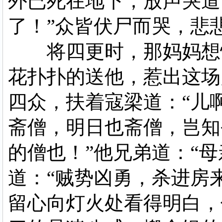
外已死在地下，放声哭道
了！”众皆伏尸而哭，悲
将四更时，那妈妈想恨
花扑扑的送他，惹出这场
四众，扶着寇梁道：“儿
斋僧，明日也斋僧，岂知
的僧也！”他兄弟道：“
道：“贼势凶勇，杀进房
留心向灯火处看得明白，