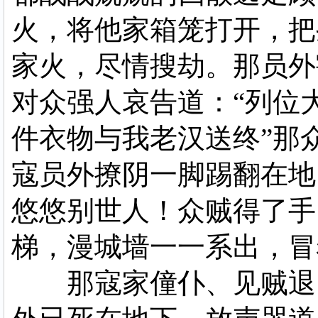
火，将他家箱笼打开，把
家火，尽情搜劫。那员外
对众强人哀告道：“列位
件衣物与我老汉送终”那
寇员外撩阴一脚踢翻在地
悠悠别世人！众贼得了手
梯，漫城墙一一系出，冒
那寇家僮仆、见贼退了