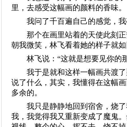
里，去感受这幅画的颜料的香味。
我问了千百遍自己的感觉，我确
那个在画里站着的天使此刻正安
朝我微笑，林飞看着她的样子就如
林飞说：“这就是想要见你的那
我于是就和这样一幅画共渡了那
说了什么，其实，我懂得在这幅画
多余的。
我只是静静地回到宿舍，烧了我
我，我觉得我又重新变成了魔鬼。
视线，整个的心，挥不去，烧不掉