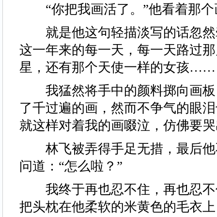
“你把我画活了。”他看着那个
就是他这句轻描淡写的话忽然牵
这一年来的每一天，每一天路过那
星，还有那个天使一样的女孩……
我猛然将手中的颜料掷向画板，
了千过遍的画，然而不争气的眼泪
就这样对着我的画啜泣，仿佛要哭
林飞被弄得手足无措，最后他不
问道：“怎么啦？”
我终于再也忍不住，再也忍不住
把头枕在他柔软的米黄色的毛衣上