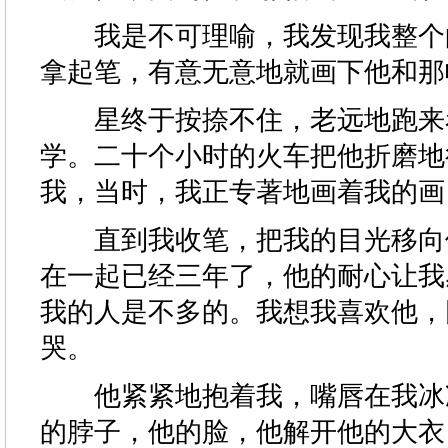
我是不可理喻，我发现我整个的
拿起笔，有意无意地就画下他和那
星终于按捺不住，老远地跑来看
学。二十个小时的火车把他折磨地
我，当时，我正专著地画着我的画
直到我收笔，把我的目光移向他
在一起已经三年了，他的耐心让我
我的人是不多的。我想我喜欢他，
哭。
他紧紧地抱着我，嘴唇在我冰凉
的脖子，他的脸，他解开他的大衣