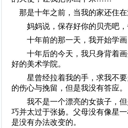
那是十年之前，当我的家还住在
妈妈说，保存好你的贝壳吧，每
十年前的那一天，我开始学画
十年后的今天，我只身背着画夹
好的美术学院。
星曾经拉着我的手，求我不要走
的伤心与挽留，但是我没有答应。
我不是一个漂亮的女孩子，但是
巧并太过于张扬。父母没有像星一
是没有办法改变的。