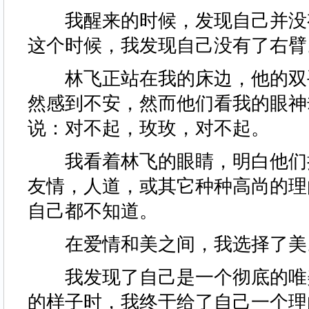
我醒来的时候，发现自己并没有
这个时候，我发现自己没有了右臂
林飞正站在我的床边，他的双手
然感到不安，然而他们看我的眼神
说：对不起，玫玫，对不起。
我看着林飞的眼睛，明白他们把
友情，人道，或其它种种高尚的理
自己都不知道。
在爱情和美之间，我选择了美
我发现了自己是一个彻底的唯美
的样子时，我终于给了自己一个理