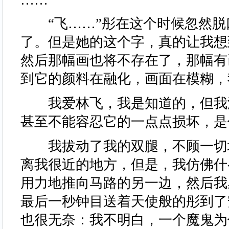
……
“飞……”彤在这个时候忽然脱
了。但是她的这个字，真的让我想
然后那幅画也将不存在了，那幅有
到它的颜料在融化，画面在模糊，
我爱林飞，我是知道的，但我没
甚至不能容忍它的一点点损坏，是
我拔动了我的双腿，不顾一切地
离我很近的地方，但是，我仿佛什
用力地推向马路的另一边，然后我
最后一秒钟目送着天使般的彤到了
也很无奈：我不明白，一个魔鬼为