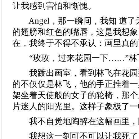
让我感到害怕和惭愧。
Angel，那一瞬间，我知 道
的翅膀和红色的嘴唇，这是我想象
在，我终于不得不承认：画里真的
“玫玫，过来花园一下……”林
我踱出画室，看到林飞在花园那
的不仅仅是林飞，他的手正推着一
架坐着天使般的女子的轮椅，那个
片迷人的阳光里。这样子象极了一
我不自觉地陶醉在这幅画里，
我想这一刻可不可以让我死了，