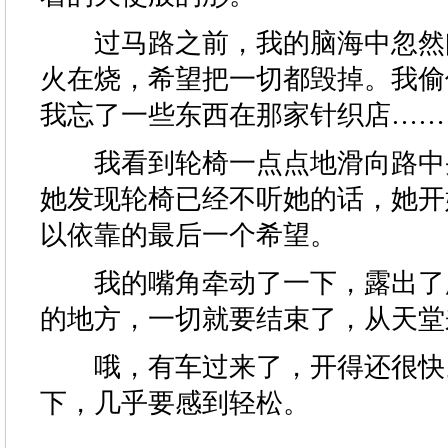
过马路之前，我的脑海中忽然闪
火在烧，希望把一切都毁掉。我偷
我忘了一些东西在那家针织店……
我看到轮椅一点点地滑向路中央
她发现轮椅已经不听她的话，她开
以依靠的最后一个希望。
我的嘴角牵动了一下，露出了魔
的地方，一切就要结束了，从天堂
哦，有车过来了，开得还很快。
下，几乎要感到轻松。