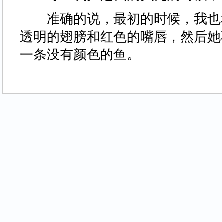
准确的说，最初的时候，我也和
透明的翅膀和红色的嘴唇，然后她
一条没有颜色的鱼。