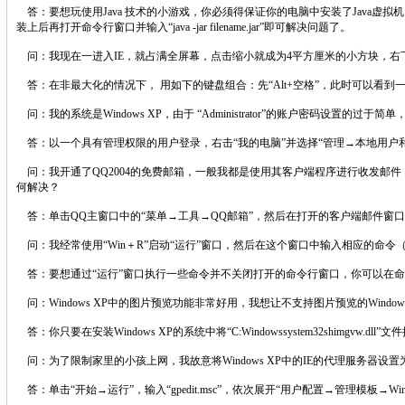
答：要想玩使用Java 技术的小游戏，你必须得保证你的电脑中安装了Java虚拟机（Java虚拟机安装地址：http://j
装上后再打开命令行窗口并输入“java -jar filename.jar”即可解决问题了。
问：我现在一进入IE，就占满全屏幕，点击缩小就成为4平方厘米的小方块，右
答：在非最大化的情况下， 用如下的键盘组合：先“Alt+空格”，此时可以看到
问：我的系统是Windows XP，由于 “Administrator”的账户密码设置
答：以一个具有管理权限的用户登录，右击“我的电脑”并选择“管理→本地用户和
问：我开通了QQ2004的免费邮箱，一般我都是使用其客户端程序进行收发邮
何解决？
答：单击QQ主窗口中的“菜单→工具→QQ邮箱”，然后在打开的客户端邮件窗口
问：我经常使用“Win＋R”启动“运行”窗口，然后在这个窗口中输入相应的命令（例
答：要想通过“运行”窗口执行一些命令并不关闭打开的命令行窗口，你可以在命令前面添加“cmd
问：Windows XP中的图片预览功能非常好用，我想让不支持图片预览的Windo
答：你只要在安装Windows XP的系统中将“C:Windowssystem32shimgvw.d
问：为了限制家里的小孩上网，我故意将Windows XP中的IE的代理服务器
答：单击“开始→运行”，输入“gpedit.msc”，依次展开“用户配置→管理模板→Wind