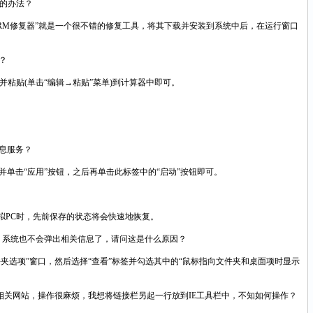
的办法？
RM修复器”就是一个很不错的修复工具，将其下载并安装到系统中后，在运行窗口
？
粘贴(单击“编辑→粘贴”菜单)到计算器中即可。
。
消息服务？
动”并单击“应用”按钮，之后再单击此标签中的“启动”按钮即可。
拟PC时，先前保存的状态将会快速地恢复。
标，系统也不会弹出相关信息了，请问这是什么原因？
选项”窗口，然后选择“查看”标签并勾选其中的“鼠标指向文件夹和桌面项时显示
的相关网站，操作很麻烦，我想将链接栏另起一行放到IE工具栏中，不知如何操作？