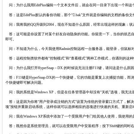
问：为什么我用EditPlus编辑一个文本文件后，就会在同一目录下出现一个和这
答：这是EditPlus默认的备份功能，那个“.bak”文件就是你编辑的文档的
问：我将我的QQ升级到2004，现在不知道什么原因，经常出现这样的现象：
答：这可能是你设置了对某个好友自动隐身的功能。你留意一下，当你的状态自动
即可。
问：不知道为什么，今天我使用Radmin控制远程一台服务器，能登录，但鼠
答：远程控制类软件都有“控制模式”和“查看模式”两种工作模式，你遇到的这种
问：为什么我打开HyperSnap－DX 的时候说无法注册F11键，请问这是什么
答：F11键是HyperSnap-DX的一个快捷键，它的功能是重复上次捕捉功能，而浏
个快捷键即可解决问题。
问：我的系统是Windows XP，但是在任务管理器中却没有“关机”选项，我
答：这是因为你将“用户登录或注销的方式”设置为传统的登录窗口方式了，解决方
项”按钮并重新启动系统，这样你就可以选择相应的选项进行快速的关机、重新启
问：我在Windows XP系统中添加了一个受限用户专门给其他人使用，我使
答：既然你是系统管理员，就可以在受限用户中安装程序：按下Shift键的同时