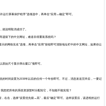
时允许运行屏幕保护程序”选项选中，再单击“应用→确定”即可。
时，就说明取消成功了。
而遗留下的中文网址，难道非得重装系统吗？
表中显示的网络实名”选项，再单击“应用”按钮即可清除地址栏中的中文网址，如果你让
口→以原始尺寸显示弹出窗口”项即可。
的时间设置为2038年以后的任何一个年份即可。不过，消息发送完毕后，一要记
源，我想把所有的系统资源暂时分配给它，不知能不能实现？
，右击，选择“设置优先级→高”，最后“确定”即可。这样设置后，该进程的运行