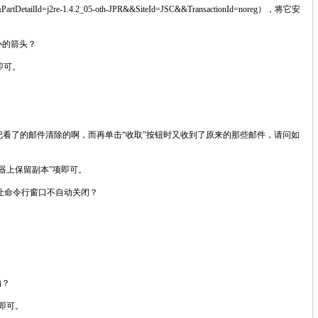
d=j2re-1.4.2_05-oth-JPR&&SiteId=JSC&&TransactionId=noreg），将它安
小的箭头？
即可。
把看了的邮件清除的啊，而再单击“收取”按钮时又收到了原来的那些邮件，请问如
器上保留副本”项即可。
不能让命令行窗口不自动关闭？
的？
略即可。