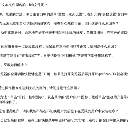
个文本文件同名的．bak文件呢？
备份文件。取消的方法：单击主窗口中的菜单“文档→永久设置”，在打开的“参数设置”窗
状态无缘无故地自动切换到隐身状态，没有什么规律可循，请问这是什么原因啊？
变成隐身时，迅速地在好友列表中找到刚上线的好友，单击其图标，在打开的窗口中选
标对远程服务器一点反应都没有，而鼠标在本地使用非常正常，请问是什么原因？
情况可能是在“查看模式”下，只要切换到“控制模式”下即可正常使用鼠标了。
原因，应该如何解决？
览器的全屏切换快捷键也是F11键，如果先打开浏览器后再打开HyperSnap-DX就会现
无法通过操作指令来达到关机的目的，请问这是什么原因？
法：单击“开始→控制面板”，双击其中的“用户账户”图标，然后单击“更改用户登录
动等操作了。
用的是管理员账户，请问我能不能在不切换用户的前提下在受限的用户中安装程序？
右击欲安装的程序，在弹出的快捷菜单中选择“运行方式”项，在打开的窗口中输入你的