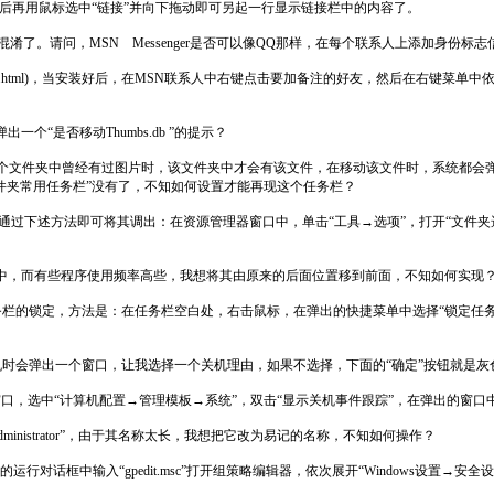
后再用鼠标选中“链接”并向下拖动即可另起一行显示链接栏中的内容了。
混淆了。请问，MSN Messenger是否可以像QQ那样，在每个联系人上添加身份标志
com/soft/996.html)，当安装好后，在MSN联系人中右键点击要加备注的好友，然后在右键菜
个“是否移动Thumbs.db ”的提示？
当某个文件夹中曾经有过图片时，该文件夹中才会有该文件，在移动该文件时，系统都会
侧的“文件夹常用任务栏”没有了，不知如何设置才能再现这个任务栏？
常用任务，通过下述方法即可将其调出：在资源管理器窗口中，单击“工具→选项”，打开“文
具栏中，而有些程序使用频率高些，我想将其由原来的后面位置移到前面，不知如何实现
栏的锁定，方法是：在任务栏空白处，右击鼠标，在弹出的快捷菜单中选择“锁定任务
003，现在每次关机时会弹出一个窗口，让我选择一个关机理由，如果不选择，下面的“确定”按
策略窗口，选中“计算机配置→管理模板→系统”，双击“显示关机事件跟踪”，在弹出的窗口
inistrator”，由于其名称太长，我想把它改为易记的名称，不知如何操作？
对话框中输入“gpedit.msc”打开组策略编辑器，依次展开“Windows设置→