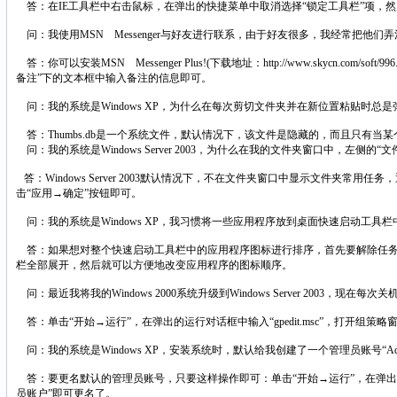
答：在IE工具栏中右击鼠标，在弹出的快捷菜单中取消选择“锁定工具栏”项，然
问：我使用MSN Messenger与好友进行联系，由于好友很多，我经常把他们弄
答：你可以安装MSN Messenger Plus!(下载地址：http://www.skycn.
备注”下的文本框中输入备注的信息即可。
问：我的系统是Windows XP，为什么在每次剪切文件夹并在新位置粘贴时总是弹出一
答：Thumbs.db是一个系统文件，默认情况下，该文件是隐藏的，而且只有
问：我的系统是Windows Server 2003，为什么在我的文件夹窗口中，左
答：Windows Server 2003默认情况下，不在文件夹窗口中显示文件夹
击“应用→确定”按钮即可。
问：我的系统是Windows XP，我习惯将一些应用程序放到桌面快速启动工
答：如果想对整个快速启动工具栏中的应用程序图标进行排序，首先要解除任务
栏全部展开，然后就可以方便地改变应用程序的图标顺序。
问：最近我将我的Windows 2000系统升级到Windows Server 2
答：单击“开始→运行”，在弹出的运行对话框中输入“gpedit.msc”，打开组
问：我的系统是Windows XP，安装系统时，默认给我创建了一个管理员账号“Adm
答：要更名默认的管理员账号，只要这样操作即可：单击“开始→运行”，在弹出的运行
员账户”即可更名了。