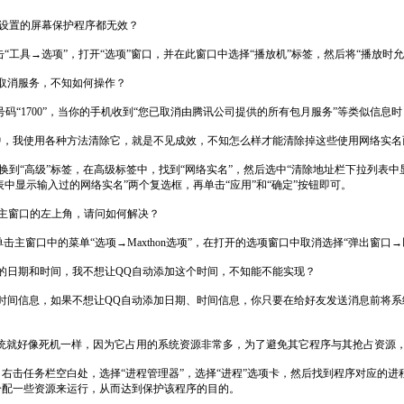
我事先设置的屏幕保护程序都无效？
单击“工具→选项”，打开“选项”窗口，并在此窗口中选择“播放机”标签，然后将“播放
取消服务，不知如何操作？
号码“1700”，当你的手机收到“您已取消由腾讯公司提供的所有包月服务”等类似信息
，我使用各种方法清除它，就是不见成效，不知怎么样才能清除掉这些使用网络实名
然后，切换到“高级”标签，在高级标签中，找到“网络实名”，然后选中“清除地址栏下拉列
中显示输入过的网络实名”两个复选框，再单击“应用”和“确定”按钮即可。
到主窗口的左上角，请问如何解决？
，单击主窗口中的菜单“选项→Maxthon选项”，在打开的选项窗口中取消选择“弹出窗
的日期和时间，我不想让QQ自动添加这个时间，不知能不能实现？
间信息，如果不想让QQ自动添加日期、时间信息，你只要在给好友发送消息前将系统
，系统就好像死机一样，因为它占用的系统资源非常多，为了避免其它程序与其抢占资
任务栏空白处，选择“进程管理器”，选择“进程”选项卡，然后找到程序对应的进程
分配一些资源来运行，从而达到保护该程序的目的。