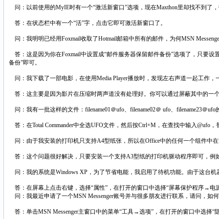
问：以前使用的MyIE时有一个“激活新窗口”选项，现在Maxthon里却找不到了
答：在状态栏中有一个“活”字，点击它即可激活新窗口了。
问：我明明已经用Foxmail收取了Hotmail邮箱中所有的邮件，为何MSN Mess
答：这是因为你在Foxmail中设置成“邮件服务器保留邮件备份”选项了，只要设置
备份”即可。
问：我下载了一部电影，在使用Media Player播放时，发现左右声道一起工
答：这主要是因为影片在压缩时两声道没有处理好。你可以通过屏蔽其中的一个
问：我有一批这样的文件：filename01＠ufo、filename02＠ ufo、filename2
答：在Total Commander中全选UFO文件，然后按Ctrl+M，在查找中输入@u
问：由于我安装的打印机只支持A4型纸张，所以在Office中的任何一个组件中在
答：这个问题很好解决，只要安装一个支持A3型纸的打印机驱动程序即可，例如HP 
问：我的系统是Windows XP，为了节省电能，我启用了待机功能。由于这
答：在屏幕上点击右键，选择“属性”，在打开的窗口中选择“屏幕保护程序→电源
问：我最近申请了一个MSN Messenger账号并与很多朋友进行联系，请问，
答：单击MSN Messenger主窗口中的菜单“工具→选项”，在打开的窗口中