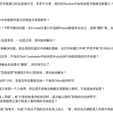
，打开新窗口时总是激不活，非常不方便，请问在Maxthon中如何设置才能激活新窗口
enger中的新邮件提示仍然提示有新邮件？
一下即可解决问题：在Foxmail主窗口中选择Hotmail邮箱并右击之，选择“属性
作，一边是英语，一边是汉语，请问如何解决？
来解决问题。双击系统托盘区中的喇叭图标，在打开的窗口中将“声音平衡”区中的小
3＠ufo的文件，不知在Total Commander中如何把＠ufo去掉只保留前面的文件名呢？
fo，替换处自动显示“删除”，回车就可以了。
“页面设置”时都找不到A3型纸张，请问如何解决？
5100，安装完毕后重新启动一下相关Office组件即可。
台机器只有我一个人使用，所以我不想每次唤醒后需要输入密码，不知道如何设置？
→高级”，将“计算机恢复待机状态时，提示输入密码”前面的勾去掉即可。
如何设置能禁止某个联系人看到我的当前状态？
选择“隐私”选项卡，勾选“只有位于我的允许名单上的人…”项，然后在左侧联系人列表中将