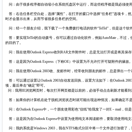
问：由于很多程序都自动缩小在系统托盘区中运行，而这些程序都是我必须使用
答：右击任务栏空白处，选择“属性”，在打开的窗口中选择“任务栏”选项卡，然
时才会显示出来，从而节省很多任务栏的空间。
问：经一个朋友介绍，我下载了一个免费拨打电话的软件“TelTel”，但是这
答：要实现TelTel的自动拨号，你可以通过自动化软件，例如AutoMate，不过，使用Auto
的目的了。
问：我在使用Outlook Express收到RAR文件附件时，总是无法打开或是
答：这是因为Outlook Express（下称OE）中设置为不允许打开可疑附件
问：我在使用Outlook 2003收、发邮件时，经常收到朋友的邮件，总是弹出一
答：可以通过设置让Outlook 2003自动发送回执，设置方法如下：在Outlo
项，最后单击“确定”即可。
问：我用IE浏览网页时，每次打开网页都是以前的，必须手动点击刷新才能看到
答：如果你的计算机在处于脱机浏览状态时就可能出现这种情况，如果确定不是，请打开I
问：在Outlook Express中，一个朋友使用彩色“信纸”给我发了一封E－ma
答：这是因为在Outlook Express中设置为使用纯文本阅读邮件，要取消使
问：我的系统是Windows 2003，我在NTFS格式分区中将一个文件进行