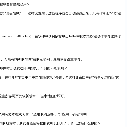
程序图标隐藏起来？
为“总是隐藏”），这样设置后，这些程序就会自动隐藏起来，只有你单击“<”按钮
.net/soft/4832.htm)，在软件中录制鼠标单击TelTel中的拨号按钮动作即可达到你
存或打开可能有病毒的附件”前的选项勾，最后保存设置即可。
回执的邮件时自动发送邮件回执，不知能不能实现？
项”按钮，在打开的窗口中再单击“跟踪选项”按钮，勾选打开窗口中的“总是发送响应”选
“检查所存网页的较新版本”下选中“检查”即可。
，将“用纯文本格式阅读…”选项取消选择，再“应用→确定”即可。
给远方的朋友时，朋友说轻轻松松的就可以打开了，请问这是什么原因？