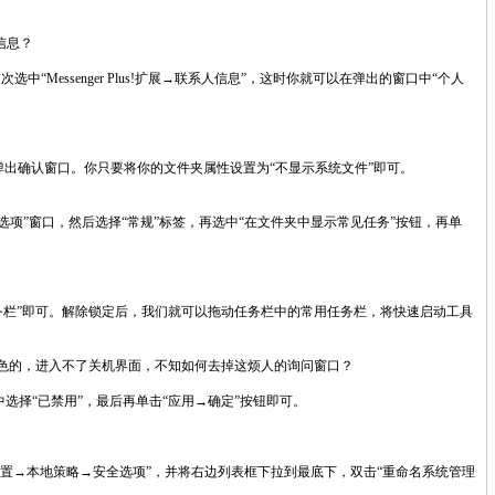
信息？
单中依次选中“Messenger Plus!扩展→联系人信息”，这时你就可以在弹出的窗口中“个人
弹出确认窗口。你只要将你的文件夹属性设置为“不显示系统文件”即可。
件夹选项”窗口，然后选择“常规”标签，再选中“在文件夹中显示常见任务”按钮，再单
？
栏”即可。解除锁定后，我们就可以拖动任务栏中的常用任务栏，将快速启动工具
钮就是灰色的，进入不了关机界面，不知如何去掉这烦人的询问窗口？
中选择“已禁用”，最后再单击“应用→确定”按钮即可。
安全设置→本地策略→安全选项”，并将右边列表框下拉到最底下，双击“重命名系统管理