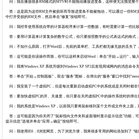
问：我在播放很多RM格式的MTV时不能拖动播放进度条，这样便无法预览整个
答：这是因为这些RM文件被损坏而导致进度条不能被拖动，可以通过一些RM文
中打开受损的RM文件，然后单击“修复”按钮即可。
问：我经常使用系统自带的计算器程序来计算一些数据，有时需要计算一些比较
答：要用计算器来计算复杂的数学公式，你只要按照数学的公式表达式的格式，将需
问：不知什么原因，打开Word后，先前的菜单栏、工具栏都无缘无故的丢失了
答：这可能是你误操作而致，你可以这样来启动Word：单击“开始→运行”，输入“wi
问：我将Windows XP 系统升级到Windows XP SP2后发现局域网
答：单击“开始→控制面板”，双击“服务”图标，在弹出的“服务”窗口中找到“mes
问：我安装了一个虚拟PC，但是每次重新启动虚拟PC中的系统或是关闭时都非
答：要加快虚拟PC的开、关速度，你只要在关闭虚拟PC中的操作系统时的弹出窗
问：我的系统是Windows XP，以前我只要将鼠标移到某个文件或文件夹上
答：这可能是因为你关闭了“鼠标指向文件夹和桌面项时显示提示信息”功能，可
提示信息”选项并单击“应用→确定”按钮即可。
问：我使用IE6．0浏览网页，为了浏览方便，我将很多常用的网站添加到了 “