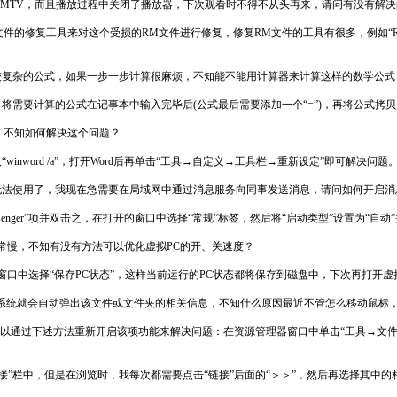
MTV，而且播放过程中关闭了播放器，下次观看时不得不从头再来，请问有没有解决
件的修复工具来对这个受损的RM文件进行修复，修复RM文件的工具有很多，例如“
复杂的公式，如果一步一步计算很麻烦，不知能不能用计算器来计算这样的数学公式
要计算的公式在记事本中输入完毕后(公式最后需要添加一个“=”)，再将公式拷贝并
，不知如何解决这个问题？
nword /a”，打开Word后再单击“工具→自定义→工具栏→重新设定”即可解决问题
内的消息命令无法使用了，我现在急需要在局域网中通过消息服务向同事发送消息，请问如何开启
senger”项并双击之，在打开的窗口中选择“常规”标签，然后将“启动类型”设置为“自
常慢，不知有没有方法可以优化虚拟PC的开、关速度？
口中选择“保存PC状态”，这样当前运行的PC状态都将保存到磁盘中，下次再打开虚
面，系统就会自动弹出该文件或文件夹的相关信息，不知什么原因最近不管怎么移动鼠
以通过下述方法重新开启该项功能来解决问题：在资源管理器窗口中单击“工具→文件夹
链接”栏中，但是在浏览时，我每次都需要点击“链接”后面的“＞＞”，然后再选择其中