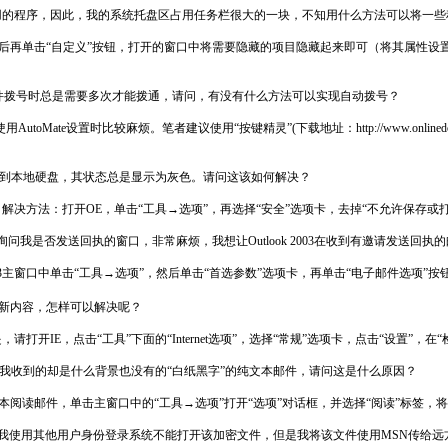
的程序，因此，我的系统托盘区占用任务栏很大的一块，不知用什么方法可以将一些
后再单击“自定义”按钮，打开的窗口中将需要隐藏的项目隐藏起来即可（将其属性设置
个软件拨号时总是需要多次才能拨通，请问，有没有什么方法可以实现自动拨号？
Mate设置时比较麻烦。笔者建议使用“按键精灵”(下载地址：http://www.onlinedown
将其保存到本地硬盘，其状态总是显示为灰色。请问这该如何解决？
的缘故。解决方法：打开OE，单击“工具→选项”，再选择“安全”选项卡，去掉“不允许保
个询问我是否发送回执的窗口，非常麻烦，我想让Outlook 2003在收到有邀请发送
ok 2003主窗口中单击“工具→选项”，然后单击“首选参数”选项卡，再单击“电子邮件选
新内容，怎样可以解决呢？
E，点击“工具”下面的“Internet选项”，选择“常规”选项卡，点击“设置”，在
il，但是我收到的却是什么背景也没有的“白纸黑字”的纯文本邮件，请问这是什么原因？
用纯文本阅读邮件，单击主窗口中的“工具→选项”打开“选项”对话框，并选择“阅读”标签
加密了，我使用其他用户身份登录系统不能打开该加密文件，但是我将该文件使用MSN传