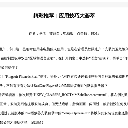
精彩推荐：应用技巧大荟萃
作者：佚名 转贴自：电脑报 点击数：18515
受限用户，专门给一些临时使用该电脑的人使用，但是在管理员权限账户下安装的五笔
控制面板中双击“区域和语言选项”，在打开的窗口中选择“语言”选项卡，再单击“详
体如何操作？
gsoft Phonetic Plain”即可。另外，也可以直接通过截图软件将音标标志截成
，不知有没有办法让RealOne Player成为MMS协议电影的默认播放器？
依次展开“HKEY_CLASSES_ROOTMMSshellopencommand”，将右侧的数值改
RealPlayer 10一切正常，安装完后也提示安装成功，但无法启动，启动画面一闪而过，然
Real播放器安装目录中的“Setup\.r1pclean.exe”将以前的安装信息彻底
，不知如何才能玩这些小游戏呢？