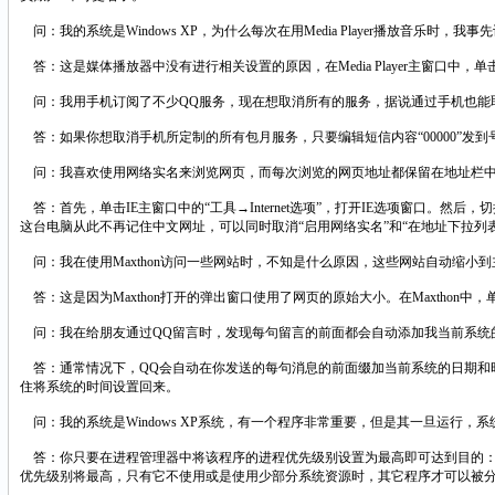
问：我的系统是Windows XP，为什么每次在用Media Player播放音乐时，
答：这是媒体播放器中没有进行相关设置的原因，在Media Player主窗口中，
问：我用手机订阅了不少QQ服务，现在想取消所有的服务，据说通过手机也能
答：如果你想取消手机所定制的所有包月服务，只要编辑短信内容“00000”发到
问：我喜欢使用网络实名来浏览网页，而每次浏览的网页地址都保留在地址栏中
答：首先，单击IE主窗口中的“工具→Internet选项”，打开IE选项窗口。
这台电脑从此不再记住中文网址，可以同时取消“启用网络实名”和“在地址下拉列表
问：我在使用Maxthon访问一些网站时，不知是什么原因，这些网站自动缩小
答：这是因为Maxthon打开的弹出窗口使用了网页的原始大小。在Maxthon中
问：我在给朋友通过QQ留言时，发现每句留言的前面都会自动添加我当前系统
答：通常情况下，QQ会自动在你发送的每句消息的前面缀加当前系统的日期和时
住将系统的时间设置回来。
问：我的系统是Windows XP系统，有一个程序非常重要，但是其一旦运行
答：你只要在进程管理器中将该程序的进程优先级别设置为最高即可达到目的：右击
优先级别将最高，只有它不使用或是使用少部分系统资源时，其它程序才可以被