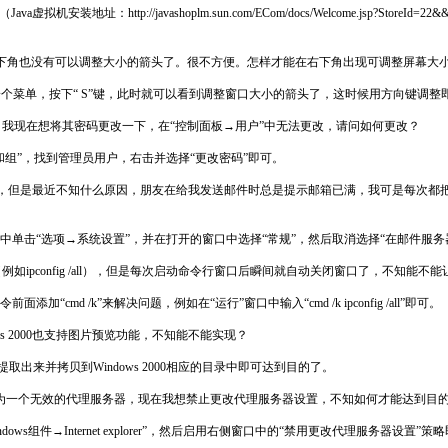
avashoplm.sun.com/ECom/docs/Welcome.jsp?StoreId=22&&PartDetailI
下角也没有可以调整大小的箭头了。很不方便。怎样才能在右下角出现可调整屏幕大
一个菜单，按下“ S”键，此时就可以看到调整窗口大小的箭头了，这时候用方向键调整
的过于简单，我现在想将其密码更改一下，在“控制面板→用户”中无法更改，请问如何更改？
组”，找到管理员用户，右击并选择“更改密码”即可。
件，但是最近不知什么原因，朋友在给我发送邮件时总是提示邮箱已满，我可是每次都
中单击“选项→系统设置”，并在打开的窗口中选择“常规”，然后取消选择“在邮件服务
如ipconfig /all），但是每次启动命令行窗口后瞬间就自动关闭窗口了，不知能
 /k”来解决问题，例如在“运行”窗口中输入“cmd /k ipconfig /all”即可。
ws 2000也支持图片预览功能，不知能不能实现？
ll”文件提取出来并拷贝到Windows 2000相应的目录中即可达到目的了。
设置为一个无效的代理服务器，现在我想禁止更改代理服务器设置，不知如何才能达到目
ows组件→Internet explorer”，然后启用右侧窗口中的“禁用更改代理服务器设置”策