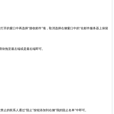
？
”项，在打开的窗口中再选择“接收邮件”项，取消选择右侧窗口中的“在邮件服务器上保留
滑块拖至最左端或是最右端即可。
欲禁止的联系人通过“阻止”按钮添加到右侧“我的阻止名单”中即可。