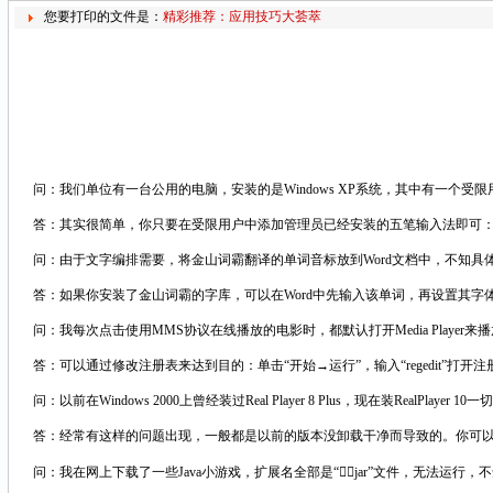
您要打印的文件是：
精彩推荐：应用技巧大荟萃
问：我们单位有一台公用的电脑，安装的是Windows XP系统，其中有一个
答：其实很简单，你只要在受限用户中添加管理员已经安装的五笔输入法即可：在
问：由于文字编排需要，将金山词霸翻译的单词音标放到Word文档中，不知具
答：如果你安装了金山词霸的字库，可以在Word中先输入该单词，再设置其字体为“Kin
问：我每次点击使用MMS协议在线播放的电影时，都默认打开Media Player来播放
答：可以通过修改注册表来达到目的：单击“开始→运行”，输入“regedit”打开注册表编辑器，
问：以前在Windows 2000上曾经装过Real Player 8 Plus，现在装
答：经常有这样的问题出现，一般都是以前的版本没卸载干净而导致的。你可以通过以前版本的
问：我在网上下载了一些Java小游戏，扩展名全部是“．jar”文件，无法运行