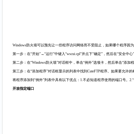
Windows防火墙可以预先让一些程序访问网络而不受阻止，如果哪个程序因为阻止而
第一步：在“开始”→“运行”中键入“wscui.cpl”并点下“确定”，然后在“安全中心”单
第二步：在“Windows防火墙”对话框中，单击“例外”选项卡，然后单击“添加程
第三步：在“添加程序”对话框显示的列表中找到CuteFTP程序。如果要允许
将程序添加到“例外”列表中具有以下优点：1.不必知道程序使用的端口号。2.
开放指定端口