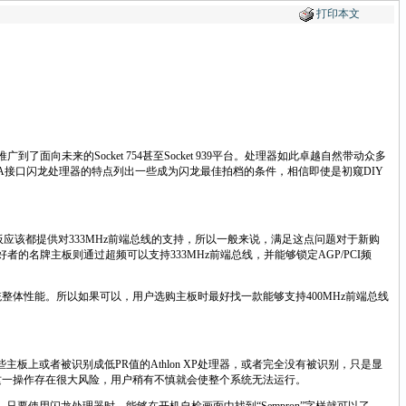
打印本文
推广到了面向未来的
Socket 754
甚至
Socket 939
平台。处理器如此卓越自然带动众多
A
接口闪龙处理器的特点列出一些成为闪龙最佳拍档的条件，相信即使是初窥
DIY
板应该都提供对
333MHz
前端总线的支持，所以一般来说，满足这点问题对于新购
好者的名牌主板则通过超频可以支持
333MHz
前端总线，并能够锁定
AGP/PCI
频
统整体性能。所以如果可以，用户选购主板时最好找一款能够支持
400MHz
前端总线
些主板上或者被识别成低
PR
值的
Athlon XP
处理器，或者完全没有被识别，只是显
这一操作存在很大风险，用户稍有不慎就会使整个系统无法运行。