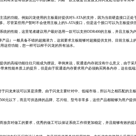
否则将来会有很多意想不到的麻烦。判断一款主板是否直接支持闪龙处理器非常简单
主流的功能。例如闪龙使用的主板最好提供对
S-ATA
的支持，因为当前硬盘接口正处
多。尽管某些用户暂时不会使用主板上的
S-ATA
接口，但是这个接口可以为主板提供
系统的性能，这里笔者建议用户最好选用一款可以支持
DDR400
的主板，并且主板为
率产品）一般具备不错的超频潜力，这就要求主板能够对超频提供支持。目前主板上
运用这些功能，您一样可以榨干闪龙的所有油水。
提供的高端功能往往只能成为摆设。举例来说，双通道内存就没有什么意义，由于采
会带来性能本质上的提升，但是由于双通道内存要求用户必须购买两条内存，这在低端
对于闪龙来说可以算是浪费。由于闪龙主要针对中、低端市场，所以与之相匹配的主
500
元以下，而且可供选择的品牌、芯片组、型号非常多，这些产品都能够为用户提
而放弃对做工的要求，优秀的做工可以保证系统工作得更加稳定，并且能够有效的提