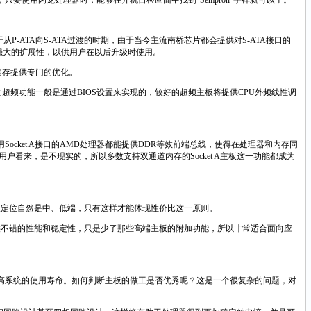
，只要使用闪龙处理器时，能够在开机自检画面中找到“
Sempron
”字样就可以了。
于从
P-ATA
向
S-ATA
过渡的时期，由于当今主流南桥芯片都会提供对
S-ATA
接口的
强大的扩展性，以供用户在以后升级时使用。
内存提供专门的优化。
的超频功能一般是通过
BIOS
设置来实现的，较好的超频主板将提供
CPU
外频线性调
用
Socket A
接口的
AMD
处理器都能提供
DDR
等效前端总线，使得在处理器和内存同
用户看来，是不现实的，所以多数支持双通道内存的
Socket A
主板这一功能都成为
板定位自然是中、低端，只有这样才能体现性价比这一原则。
供不错的性能和稳定性，只是少了那些高端主板的附加功能，所以非常适合面向应
高系统的使用寿命。如何判断主板的做工是否优秀呢？这是一个很复杂的问题，对