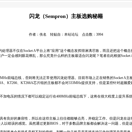
闪龙（Sempron）主板选购秘籍
作者：佚名 转贴自：本站论坛 点击数：3994
的处理器不仅在
Socket A
平台上将“应用”这个概念发挥得淋漓尽致，而且还把这个概念
用户一定会感到眼花缭乱，那么究竟什么样的主板最适合闪龙呢？笔者在此根据
Socket 
3MHz
前端总线，否则将无法正常使用闪龙处理器。目前市场上正在销售的
Socket A
主
3A
、
KT266
、
KT
266A
芯片组的主板都不会对
333MHz
提供支持，但是某些针对超频爱
不加电压的情况下都可以稳定运行在
400MHz
前端总线下，这将在很大程度上提升系
具有良好的兼容性，所以在这些主板上往往都能够点亮，并稳定工作。但是闪龙在这
给人以错误的感觉。虽然通过更新
BIOS
，对于多数品牌主板都会解决这一问题，但是