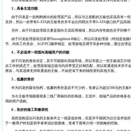
所以笔者建议用户购买主板时一定要认清这款产品能否直接支持闪龙处理器，
3
．具备主流功能
由于闪龙是一款刚刚推出的处理器产品，所以与之搭配的主板也应该具有一些
支持，所以一款带有
S-ATA
的主板售价并不会比同档次不带
S-ATA
接口的产品高很
另外，由于闪龙处理器主要是面向主流应用领域，所以内存性能也关乎到整个
由于闪龙处理器依旧采用
Thoroughbred-B
核心，所以闪龙处理器（特别是低频
节、内存工作异步、
AGP/PCI
频率锁定、处理器电压调节等多种功能，通过合理
4
．不必追求一些面向高端用户的功能
由于闪龙的身份决定，其不可能面向高端市场，所以市面上一些主板或芯片组
步工作的状态下，处理器前端总线与内存带宽正好相匹配，所以双通道技术并不
摆设，与其选择支持双通道的主板，不如把省下来的钱投资到其他方面。
5
．低廉的售价
作为闪龙的最佳拍档，低廉的售价是必不可少的，笔者认为超过
500
元的主板
当今主板市场随着很多二线厂商疯狂的价格战，主流中、低端产品的价格多在
用的用户选购。
6
．良好的做工和兼容性
虽然选购适合闪龙的主板条件之一就是低价格，但是并不能因为过分追求低价
于一般用户特别是初学者来说比较困难，笔者下面将介绍一些粗略的经验。