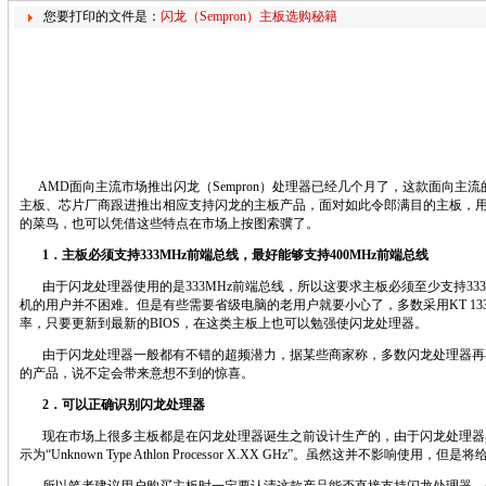
您要打印的文件是：
闪龙（Sempron）主板选购秘籍
AMD
面向主流市场推出闪龙（
Sempron
）处理器已经几个月了，这款面向主流
主板、芯片厂商跟进推出相应支持闪龙的主板产品，面对如此令郎满目的主板，
的菜鸟，也可以凭借这些特点在市场上按图索骥了。
1
．主板必须支持
333MHz
前端总线，最好能够支持
400MHz
前端总线
由于闪龙处理器使用的是
333MHz
前端总线，所以这要求主板必须至少支持
33
机的用户并不困难。但是有些需要省级电脑的老用户就要小心了，多数采用
KT
13
率，只要更新到最新的
BIOS
，在这类主板上也可以勉强使闪龙处理器。
由于闪龙处理器一般都有不错的超频潜力，据某些商家称，多数闪龙处理器再
的产品，说不定会带来意想不到的惊喜。
2
．可以正确识别闪龙处理器
现在市场上很多主板都是在闪龙处理器诞生之前设计生产的，由于闪龙处理器
示为“
Unknown Type Athlon Processor X.XX GHz
”。虽然这并不影响使用，但是将