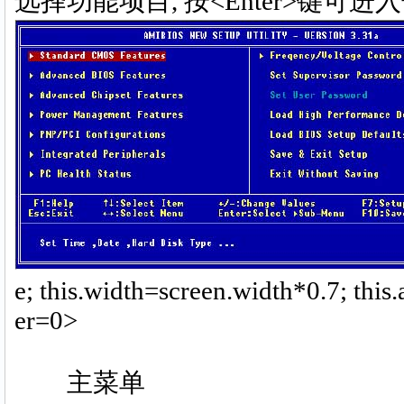
选择功能项目, 按<Enter>键可进
e; this.width=screen.width*0.7; this
er=0>
主菜单