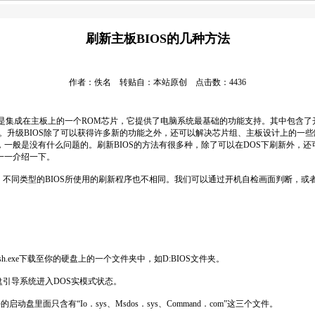
刷新主板BIOS的几种方法
作者：佚名 转贴自：本站原创 点击数：4436
的基本输入输出系统，是集成在主板上的一个ROM芯片，它提供了电脑系统最基础的功能支持。
级。升级BIOS除了可以获得许多新的功能之外，还可以解决芯片组、主板设计上的一
一般是没有什么问题的。刷新BIOS的方法有很多种，除了可以在DOS下刷新外，还可以
一一介绍一下。
两种，不同类型的BIOS所使用的刷新程序也不相同。我们可以通过开机自检画面判断，或者开机
lash.exe下载至你的硬盘上的一个文件夹中，如D:BIOS文件夹。
动盘引导系统进入DOS实模式状态。
里面只含有“Io．sys、Msdos．sys、Command．com”这三个文件。