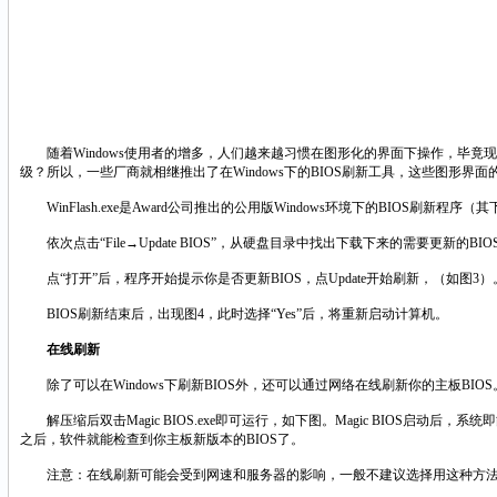
随着Windows使用者的增多，人们越来越习惯在图形化的界面下操作，毕竟现
级？所以，一些厂商就相继推出了在Windows下的BIOS刷新工具，这些图形界
WinFlash.exe是Award公司推出的公用版Windows环境下的BIOS刷新程序（其下载地址是：
依次点击“File→Update BIOS”，从硬盘目录中找出下载下来的需要更新的BI
点“打开”后，程序开始提示你是否更新BIOS，点Update开始刷新，（如图3）
BIOS刷新结束后，出现图4，此时选择“Yes”后，将重新启动计算机。
在线刷新
除了可以在Windows下刷新BIOS外，还可以通过网络在线刷新你的主板BIOS。例如磐正公司就给提
解压缩后双击Magic BIOS.exe即可运行，如下图。Magic BIOS启
之后，软件就能检查到你主板新版本的BIOS了。
注意：在线刷新可能会受到网速和服务器的影响，一般不建议选择用这种方法