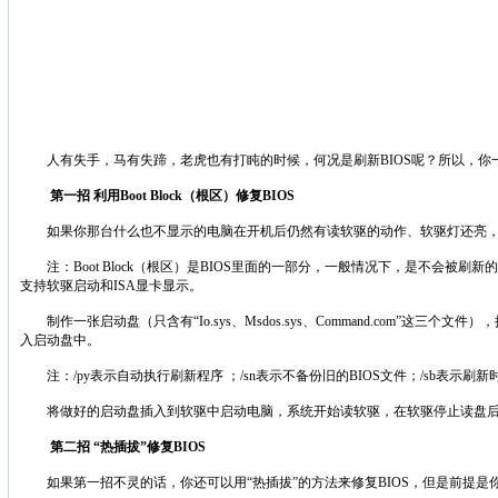
人有失手，马有失蹄，老虎也有打盹的时候，何况是刷新BIOS呢？所以，你一定
第一招 利用Boot Block（根区）修复BIOS
如果你那台什么也不显示的电脑在开机后仍然有读软驱的动作、软驱灯还亮，那么恭喜你，BIO
注：Boot Block（根区）是BIOS里面的一部分，一般情况下，是不会被
支持软驱启动和ISA显卡显示。
制作一张启动盘（只含有“Io.sys、Msdos.sys、Command.com”这三个文件），把BIOS
入启动盘中。
注：/py表示自动执行刷新程序 ；/sn表示不备份旧的BIOS文件；/sb表示刷新时
将做好的启动盘插入到软驱中启动电脑，系统开始读软驱，在软驱停止读盘后
第二招 “热插拔”修复BIOS
如果第一招不灵的话，你还可以用“热插拔”的方法来修复BIOS，但是前提是