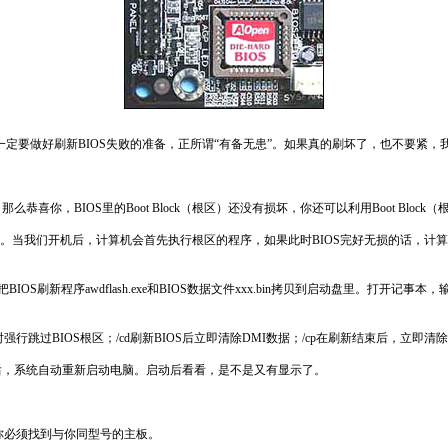
要做好刷新BIOS失败的准备，正所谓“有备无患”。如果真的刷坏了，也不要紧，我
S里的Boot Block（根区）还没有损坏，你还可以利用Boot Block（根区）让B
刷新的。当我们开机后，计算机会首先执行根区的程序，如果此时BIOS完好无损的话，
刷新程序awdflash.exe和BIOS数据文件xxx.bin拷贝到启动盘里。打开记事本，输入“awdflash
强行跳过BIOS根区；/cd刷新BIOS后立即清除DMI数据；/cp在刷新结束后，立即清
，系统自动重新启动电脑。启动后看看，是不是又有显示了。
你必须找到与你同型号的主板。