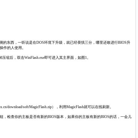
测的东西，一听说是在DOS环境下升级，就已经畏惧三分，哪里还敢进行BIOS升
s操作的人使用。
站下载下来解压缩后，双击WinFlash.exe即可进入其主界面，如图1。
ad/soft/MagicFlash.zip），利用MagicFlash就可以在线刷新。
的按钮，检查你的主板是否有新的BIOS版本，如果你的主板有新的BIOS的话，一会儿