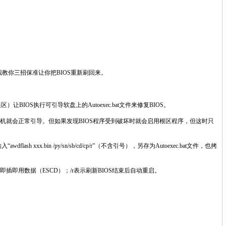
教你三招保准让你把BIOS重新刷回来。
IOS执行可引导软盘上的Autoexec.bat文件来修复BIOS。
计算机就会正常引导。但如果发现BIOS程序受到破坏时就会启用根区程序，但这时只
 xxx.bin /py/sn/sb/cd/cp/r”（不含引号），另存为Autoexec.bat文件，也拷
除即插即用数据（ESCD）；/r表示刷新BIOS结束后自动重启。