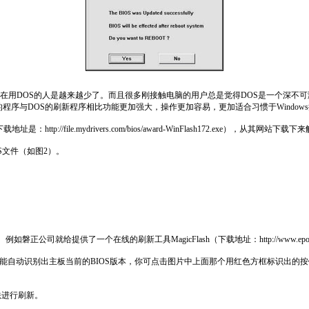
在用DOS的人是越来越少了。而且很多刚接触电脑的用户总是觉得DOS是一个深不可
面的程序与DOS的刷新程序相比功能更加强大，操作更加容易，更加适合习惯于Window
http://file.mydrivers.com/bios/award-WinFlash172.exe），从其网
OS文件（如图2）。
。
供了一个在线的刷新工具MagicFlash（下载地址：http://www.epox.cn/downlo
动后，系统即能自动识别出主板当前的BIOS版本，你可点击图片中上面那个用红色方框标识出
进行刷新。