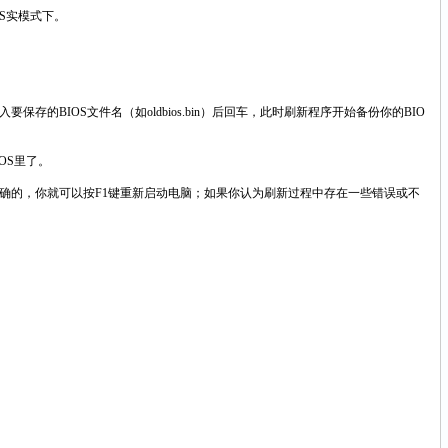
OS实模式下。
”后面输入要保存的BIOS文件名（如oldbios.bin）后回车，此时刷新程序开始备份你的BIO
IOS里了。
正确的，你就可以按F1键重新启动电脑；如果你认为刷新过程中存在一些错误或不