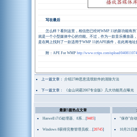
写在最后
怎么样？看到这里，相信您已经对WMP 11的新功能有所了
就是一个小型媒体中心的功能。不过，作为一款音乐播放器，W
是在网上找到了一款适用于WMP 11的APE插件，在此将
附：APE For WMP
http://www.cctips.com/upload/04081107
上一篇文章：
介绍27种恶意流氓软件的清除方法
下一篇文章：
《金山词霸2007专业版》几大功能亮点曝光
最新5篇热点文章
Haswell i7/i5处理器、8系…
[
9485
]
"保存"自
Windows 8获得完整管理员权…
[
20745
]
10月21日