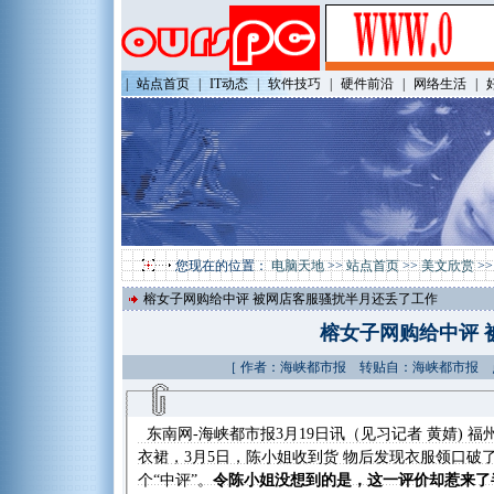
|
站点首页
|
IT动态
|
软件技巧
|
硬件前沿
|
网络生活
|
您现在的位置：
电脑天地
>>
站点首页
>>
美文欣赏
>
榕女子网购给中评 被网店客服骚扰半月还丢了工作
榕女子网购给中评 
［ 作者：海峡都市报 转贴自：海峡都市报 点击数
东南网-海峡都市报3月19日讯（见习记者 黄婧) 
衣裙，3月5日，陈小姐收到货 物后发现衣服领口
个“中评”。
令陈小姐没想到的是，这一评价却惹来了