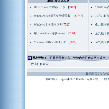
最新5篇热点文章
Haswell i7/i5处理器、8系…
[
9487
]
"保存"自
Windows 8获得完整管理员权…
[
20747
]
10月21日
Windows 8 各版本区别
[
7526
]
金九银十优
用于Windows 7的Internet …
[
7861
]
金九银十优
Microsoft Office 2013专业…
[
7821
]
金九银十优
网友评论：
（只显示最新10条。评论内容只代表网友观点
没有任何评论
|
设为首页
|
加入收
版权所有 Copyright© 2002-2021
电脑天地
站长