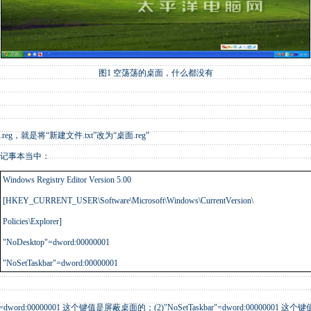
图1 空荡荡的桌面，什么都没有
，就是将“新建文件.txt”改为“桌面.reg”
记事本当中：
Windows Registry Editor Version 5.00
[HKEY_CURRENT_USER\Software\Microsoft\Windows\CurrentVersion\
Policies\Explorer]
"NoDesktop"=dword:00000001
"NoSetTaskbar"=dword:00000001
dword:00000001 这个键值是屏蔽桌面的；(2)"NoSetTaskbar"=dword:00000001