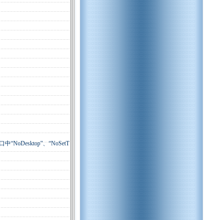
窗口中“NoDesktop”、“NoSetT