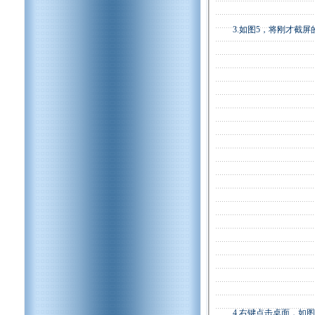
3.如图5，将刚才截屏的
4.右键点击桌面，如图6