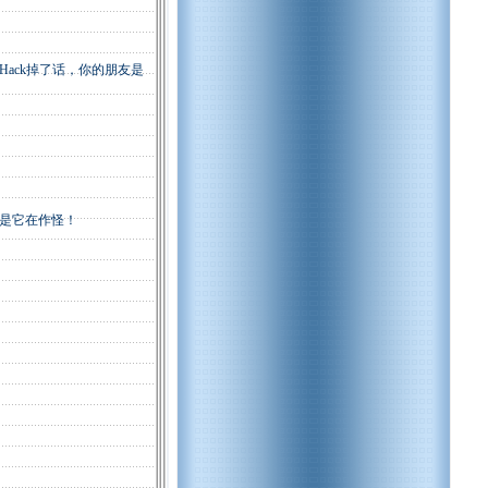
ck掉了话，你的朋友是
是它
在作怪！