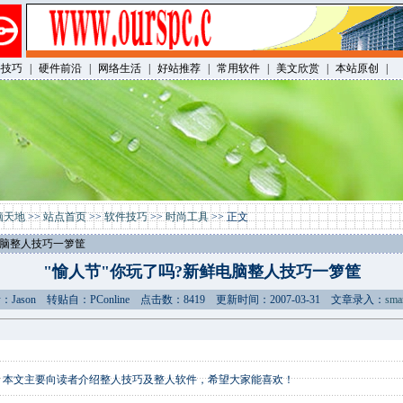
件技巧
|
硬件前沿
|
网络生活
|
好站推荐
|
常用软件
|
美文欣赏
|
本站原创
|
脑天地
>>
站点首页
>>
软件技巧
>>
时尚工具
>> 正文
电脑整人技巧一箩筐
"愉人节"你玩了吗?新鲜电脑整人技巧一箩筐
：Jason 转贴自：PConline 点击数：8419 更新时间：2007-03-31 文章录入：
sma
，本文主要向读者介绍整人技巧及整人软件，希望大家能喜欢！