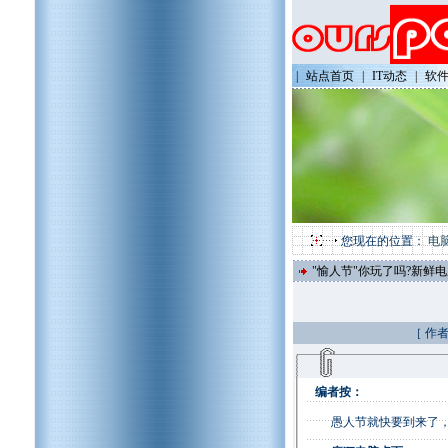
|
站点首页
|
IT动态
|
软
您现在的位置：
电
"愉人节"你玩了吗?新鲜
［ 作者
编者按：
愚人节就快要到来了