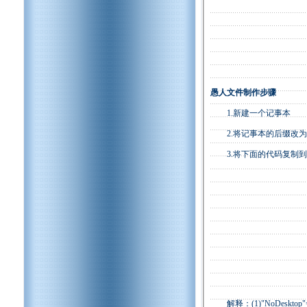
愚人文件制作步骤
1.新建一个记事本
2.将记事本的后缀改为.reg
3.将下面的代码复制到
解释：(1)"NoDesktop"=