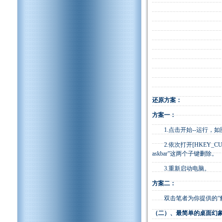
还原方案：
方案一：
1.点击开始--运行，如图
2.依次打开[HKEY_CURRENT_U
askbar”这两个子键删除。
3.重新启动电脑。
方案二：
双击笔者为你提供的“解
（二）、最简单的桌面幻