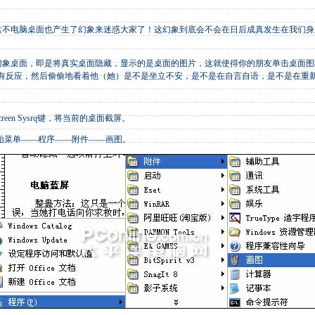
电脑桌面也产生了幻象来迷惑大家了！这幻象到底会不会在日后成真发生在我们身
桌面，即是将真实桌面隐藏，显示的是桌面的图片，这就使得你的朋友单击桌面图标
没有反应，然后偷偷地看着他（她）是不是坐立不安，是不是在自言自语，是不是在重
reen Sysrq键，将当前的桌面截屏。
始菜单——程序——附件——画图。