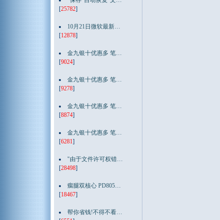
"保存"自动恢复"文…
[
25782
]
10月21日微软最新…
[
12878
]
金九银十优惠多 笔…
[
9024
]
金九银十优惠多 笔…
[
9278
]
金九银十优惠多 笔…
[
8874
]
金九银十优惠多 笔…
[
6281
]
"由于文件许可权错…
[
28498
]
瘸腿双核心 PD805…
[
18467
]
帮你省钱!不得不看…