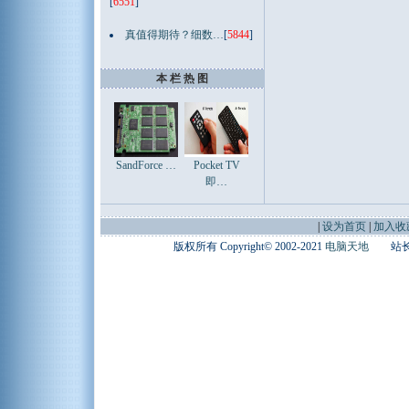
[
6551
]
真值得期待？细数…
[
5844
]
本 栏 热 图
SandForce …
Pocket TV
即…
|
设为首页
|
加入收
版权所有 Copyright© 2002-2021
电脑天地
站长