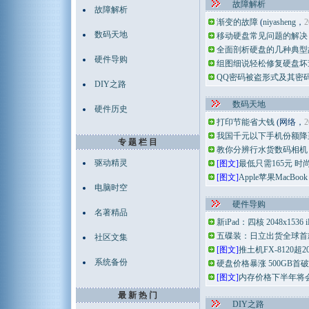
故障解析
故障解析
渐变的故障
(
niyasheng
，
2
数码天地
移动硬盘常见问题的解决
全面剖析硬盘的几种典型
硬件导购
组图细说轻松修复硬盘坏
QQ密码被盗形式及其密
DIY之路
数码天地
硬件历史
打印节能省大钱
(网络，
2
我国千元以下手机份额降
专 题 栏 目
教你分辨行水货数码相机
驱动精灵
[图文]
最低只需165元 时
[图文]
Apple苹果MacBo
电脑时空
硬件导购
名著精品
新iPad：四核 2048x153
五碟装：日立出货全球首
社区文集
[图文]
推土机FX-8120超
系统备份
硬盘价格暴涨 500GB首破
[图文]
内存价格下半年将
最 新 热 门
DIY之路