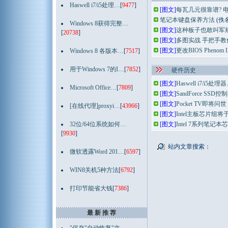
Haswell i7/i5处理…
[
9477
]
[图文]
每瓦几元很靠谱? 
笔记本键盘保养方法
(佚
Windows 8获得完整…
[图文]
这种板子也敢叫军规
[
20738
]
[图文]
多图实战 手把手
[图文]
更改BIOS Phenom
Windows 8 各版本…
[
7517
]
用于Windows 7的I…
[
7852
]
硬件历史
[图文]
Haswell i7/i
Microsoft Office…
[
7809
]
[图文]
SandForce SS
[图文]
Pocket TV即将问
[在线代理]proxyi…
[
43966
]
[图文]
Intel主板芯片组将于1
32位/64位系统如何…
[图文]
Intel 7系列笔记
[
9930
]
站内文章搜索：
微软透露Word 201…
[
6597
]
WIN8关机5种方法
[
6792
]
打印节能省大钱
[
7386
]
最 新 推 荐