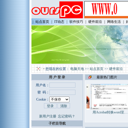
|
站点首页
|
IT动态
|
软件技巧
|
硬件前沿
|
网络生活
|
您现在的位置：
电脑天地
>>
站点首页
>>
硬件前沿
用 户 登 录
最新热门图片
用户名：
密 码：
Cookie：
SandForce SSD控制器…
Pocket TV即将问世 …
用Acrobat转换word至…
新用户注册
忘记密码？
子栏目导航